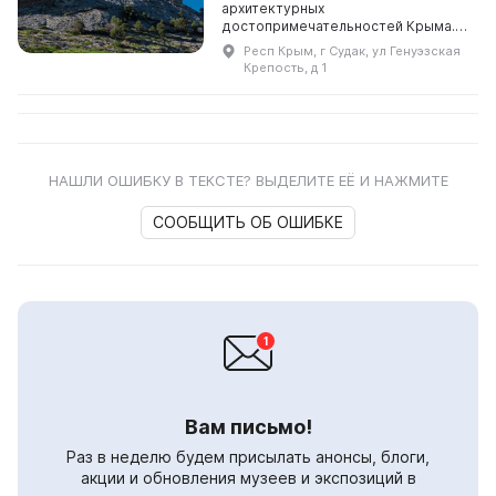
архитектурных
достопримечательностей Крыма.
Она представляет историческую
Респ Крым, г Судак, ул Генуэзская
целостность и уникальность,
Крепость, д 1
поскольку отсутствуют
современные здания....
НАШЛИ ОШИБКУ В ТЕКСТЕ? ВЫДЕЛИТЕ ЕЁ И НАЖМИТЕ
СООБЩИТЬ ОБ ОШИБКЕ
Вам письмо!
Раз в неделю будем присылать анонсы, блоги,
акции и обновления музеев и экспозиций в