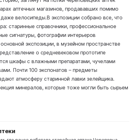
сторию, заглянут на полки череповецких аптек
варах аптечных магазинов, продававших помимо
 даже велосипеды.В экспозиции собрано все, что
ра: старинные справочники, профессиональное
ные сигнатуры, фотографии интерьеров
основной экспозиции, в музейном пространстве
представление о средневековом прототипе
ются шкафы с влажными препаратами, чучелами
ами. Почти 100 экспонатов – предметы
здают атмосферу старинной лавки зелейщика.
лекция минералов, которые тоже могли быть сырьем
птеки
и, где ранее работала старейшая аптека Череповца,