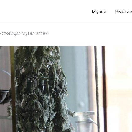
Музеи
Выстав
кспозиция Музея аптеки