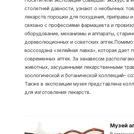
Посетители экспозиции совершат экскурс в и
столетней давности, узнают о необычных то
лекарств порошки для похудения, приправы и
связано с профессиями фармацевта и провизо
оборудование, механизмы и аппараты, старин
дореволюционных и советских аптек.Помимо 
воссоздана «зелейная лавка», которая дает 
современных аптек. За занавесом располага
животных, засушенными лекарственными трав
зоологической и ботанической коллекций– со
Также в экспозиции музея представлена кол
для изготовления лекарств.
Музей а
В помещени