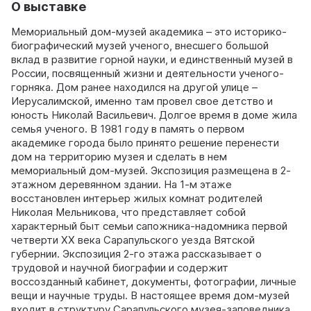
О выставке
Мемориальный дом-музей академика – это историко-
биографический музей ученого, внесшего большой
вклад в развитие горной науки, и единственный музей в
России, посвященный жизни и деятельности ученого-
горняка. Дом ранее находился на другой улице –
Иерусалимской, именно там провел свое детство и
юность Николай Васильевич. Долгое время в доме жила
семья ученого. В 1981 году в память о первом
академике города было принято решение перенести
дом на территорию музея и сделать в нем
мемориальный дом-музей. Экспозиция размещена в 2-
этажном деревянном здании. На 1-м этаже
восстановлен интерьер жилых комнат родителей
Николая Мельникова, что представляет собой
характерный быт семьи сапожника-надомника первой
четверти XX века Сарапульского уезда Вятской
губернии. Экспозиция 2-го этажа рассказывает о
трудовой и научной биографии и содержит
воссозданный кабинет, документы, фотографии, личные
вещи и научные труды. В настоящее время дом-музей
входит в структуру Сарапульского музея-заповедника.