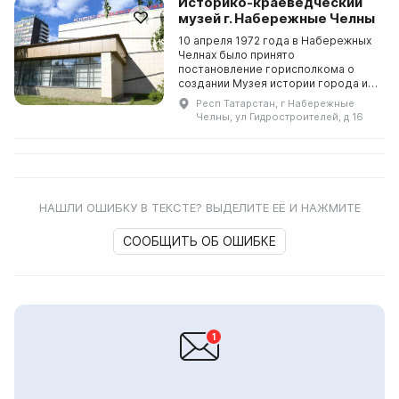
Историко-краеведческий
музей г. Набережные Челны
10 апреля 1972 года в Набережных
Челнах было принято
постановление горисполкома о
создании Музея истории города и
строительства КамАЗа. Сегодня
Респ Татарстан, г Набережные
музей расположен в двухэтажном
Челны, ул Гидростроителей, д 16
здании и предлагает посет...
НАШЛИ ОШИБКУ В ТЕКСТЕ? ВЫДЕЛИТЕ ЕЁ И НАЖМИТЕ
СООБЩИТЬ ОБ ОШИБКЕ