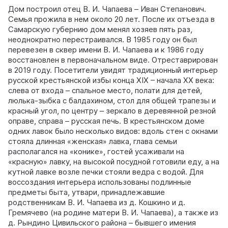
Дом построил отец В. И. Чапаева – Иван Степанович.
Семья прожила в нем около 20 лет. После их отъезда в
Самарскую губернию дом менял хозяев пять раз,
неоднократно перестраивался. В 1985 году он был
перевезен в сквер имени В. И. Чапаева и к 1986 году
восстановлен в первоначальном виде. Отреставрирован
в 2019 году. Посетители увидят традиционный интерьер
русской крестьянской избы конца XIX – начала XX века:
слева от входа – спальное место, полати для детей,
люлька-зыбка с балдахином, стол для общей трапезы и
красный угол, по центру – зеркало в деревянной резной
оправе, справа – русская печь. В крестьянском доме
одних лавок было несколько видов: вдоль стен с окнами
стояла длинная «женская» лавка, глава семьи
располагался на «конике», гостей усаживали на
«красную» лавку, на высокой посудной готовили еду, а на
кутной лавке возле печки стояли ведра с водой. Для
воссоздания интерьера использованы подлинные
предметы быта, утвари, принадлежавшие
родственникам В. И. Чапаева из д. Кошкино и д.
Гремячево (на родине матери В. И. Чапаева), а также из
д. Рындино Цивильского района – бывшего имения