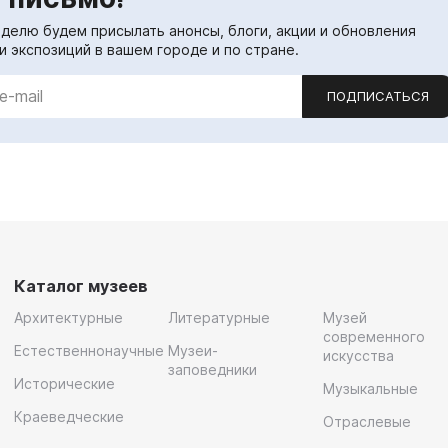
еделю будем присылать анонсы, блоги, акции и обновления
и экспозиций в вашем городе и по стране.
ПОДПИСАТЬСЯ
Каталог музеев
Архитектурные
Литературные
Музей
современного
Естественнонаучные
Музеи-
искусства
заповедники
Исторические
Музыкальные
Краеведческие
Отраслевые