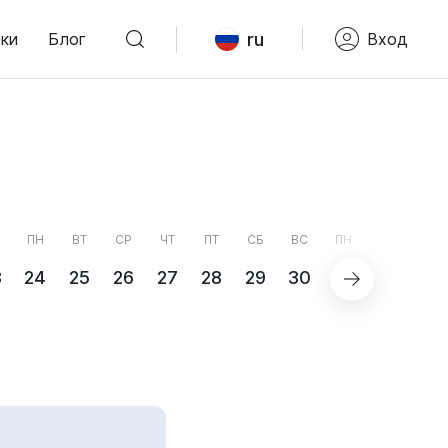
ru
ки
Блог
Вход
ПН
ВТ
СР
ЧТ
ПТ
СБ
ВС
ПН
3
24
25
26
27
28
29
30
31
СЕНТЯБ