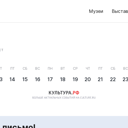
Музеи
Выстав
ст
Т
ПТ
СБ
ВС
ПН
ВТ
СР
ЧТ
ПТ
СБ
ВС
3
14
15
16
17
18
19
20
21
22
2
 письмо!