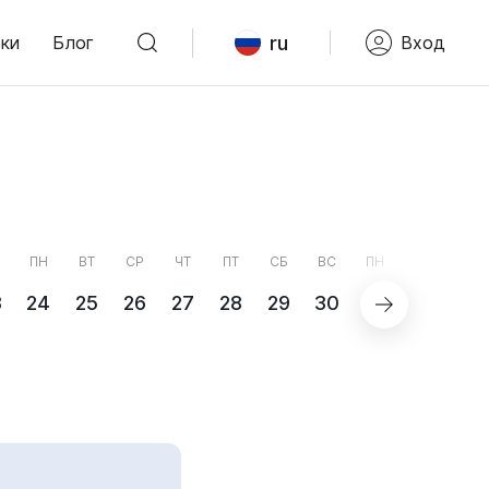
ru
ки
Блог
Вход
ПН
ВТ
СР
ЧТ
ПТ
СБ
ВС
ПН
3
24
25
26
27
28
29
30
31
СЕНТЯБ