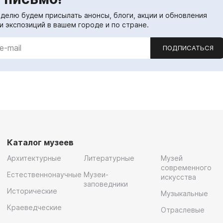
еделю будем присылать анонсы, блоги, акции и обновления
и экспозиций в вашем городе и по стране.
ПОДПИСАТЬСЯ
Каталог музеев
Архитектурные
Литературные
Музей
современного
Естественнонаучные
Музеи-
искусства
заповедники
Исторические
Музыкальные
Краеведческие
Отраслевые