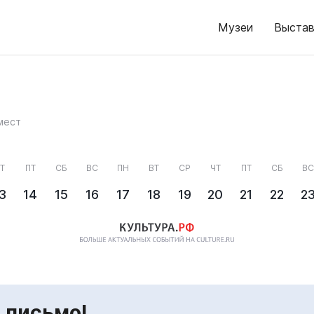
Музеи
Выстав
мест
Т
ПТ
СБ
ВС
ПН
ВТ
СР
ЧТ
ПТ
СБ
ВС
3
14
15
16
17
18
19
20
21
22
2
 письмо!