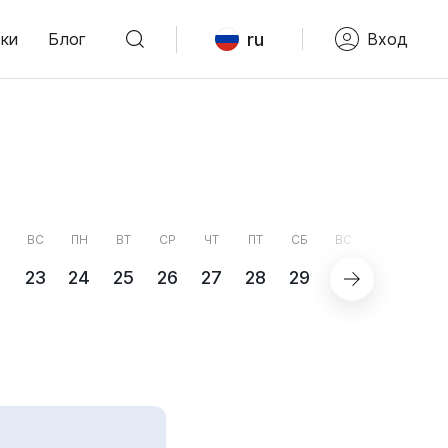
ru
ки
Блог
Вход
ВС
ПН
ВТ
СР
ЧТ
ПТ
СБ
ВС
ПН
2
23
24
25
26
27
28
29
30
31
С