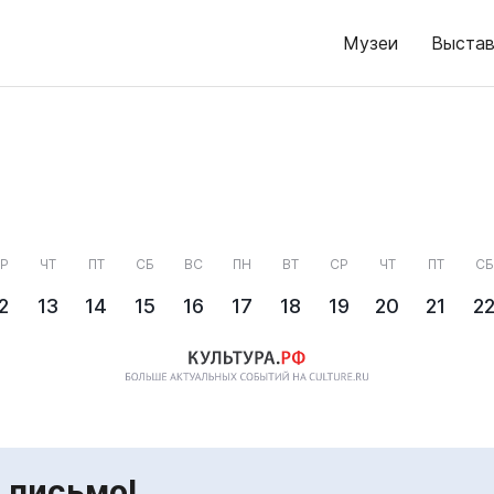
Музеи
Выстав
Р
ЧТ
ПТ
СБ
ВС
ПН
ВТ
СР
ЧТ
ПТ
СБ
2
13
14
15
16
17
18
19
20
21
2
 письмо!