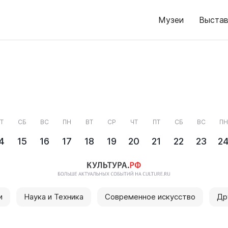
Музеи
Выстав
Т
СБ
ВС
ПН
ВТ
СР
ЧТ
ПТ
СБ
ВС
ПН
4
15
16
17
18
19
20
21
22
23
2
и
Наука и Техника
Современное искусство
Др