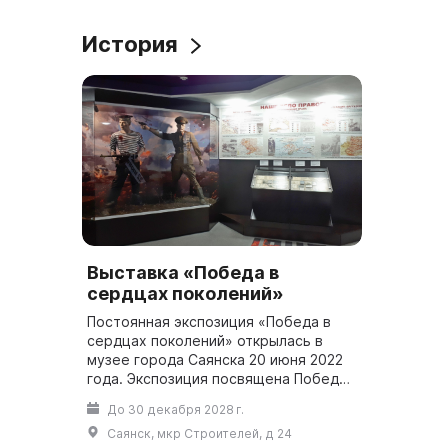
История
Выставка «Победа в
сердцах поколений»
Постоянная экспозиция «Победа в
сердцах поколений» открылась в
музее города Саянска 20 июня 2022
года. Экспозиция посвящена Победе
и событиям Великой Отечественной
До 30 декабря 2028 г.
войны, создавалась в рамках
Саянск, мкр Строителей, д 24
совместн...