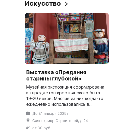
Искусство
Выставка «Предания
старины глубокой»
Музейная экспозиция сформирована
из предметов крестьянского быта
19-20 веков. Многие из них когда-то
ежедневно использовались в
хозяйстве, а теперь совсем исчезли
До 31 января 2029 г.
из обихода и сложно даже понять,
Саянск, мкр Строителей, д 24
каки...
от 30 руб