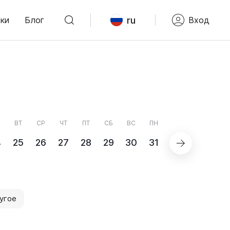
ru
ки
Блог
Вход
ВТ
СР
ЧТ
ПТ
СБ
ВС
ПН
4
25
26
27
28
29
30
31
СЕНТЯБРЬ
угое