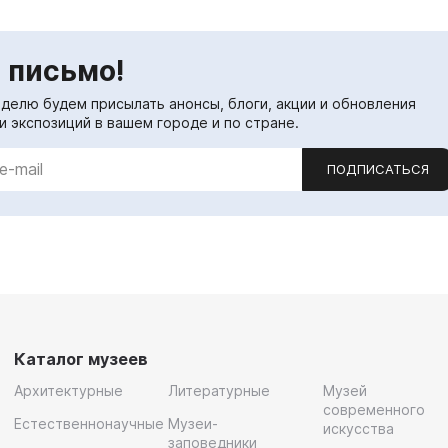
 письмо!
еделю будем присылать анонсы, блоги, акции и обновления
и экспозиций в вашем городе и по стране.
ПОДПИСАТЬСЯ
Каталог музеев
Архитектурные
Литературные
Музей
современного
Естественнонаучные
Музеи-
искусства
заповедники