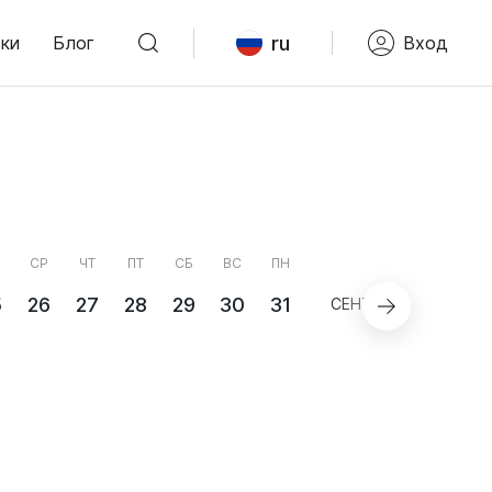
ru
ки
Блог
Вход
СР
ЧТ
ПТ
СБ
ВС
ПН
ВТ
5
26
27
28
29
30
31
01
СЕНТЯБРЬ