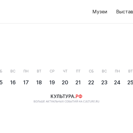
Музеи
Выстав
Б
ВС
ПН
ВТ
СР
ЧТ
ПТ
СБ
ВС
ПН
ВТ
5
16
17
18
19
20
21
22
23
24
2