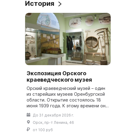
История
Экспозиция Орского
краеведческого музея
Орский краеведческий музей – один
из старейших музеев Оренбургской
области. Открытие состоялось 18
июня 1939 года. К этому времени он
располагал 2800 музейными
До 31 декабря 2026 г.
предметами, а к 2025 увеличил их
Орск, пр-т Ленина, 46
количес...
от 100 руб