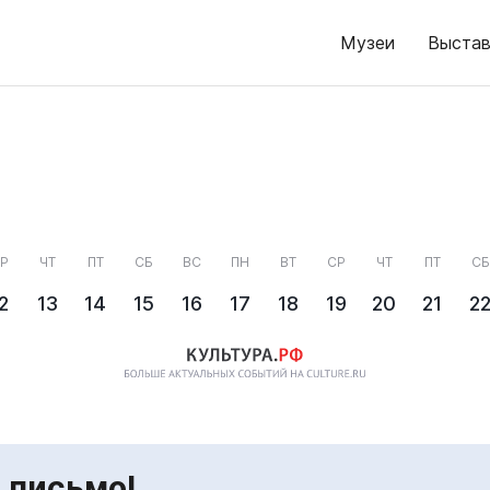
Музеи
Выстав
Р
ЧТ
ПТ
СБ
ВС
ПН
ВТ
СР
ЧТ
ПТ
СБ
2
13
14
15
16
17
18
19
20
21
2
 письмо!