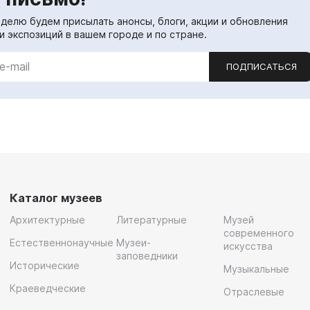
еделю будем присылать анонсы, блоги, акции и обновления
и экспозиций в вашем городе и по стране.
ПОДПИСАТЬСЯ
Каталог музеев
Архитектурные
Литературные
Музей
современного
Естественнонаучные
Музеи-
искусства
заповедники
Исторические
Музыкальные
Краеведческие
Отраслевые