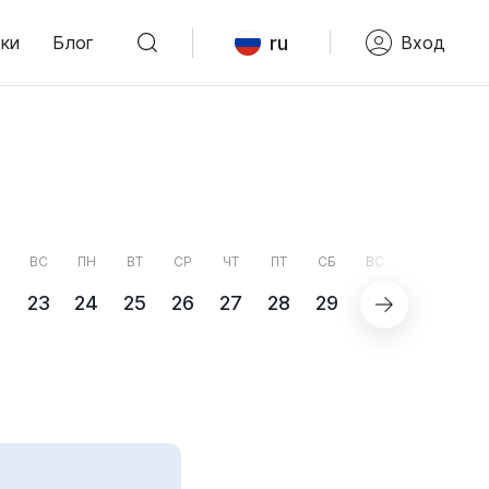
ru
ки
Блог
Вход
ВС
ПН
ВТ
СР
ЧТ
ПТ
СБ
ВС
ПН
2
23
24
25
26
27
28
29
30
31
С