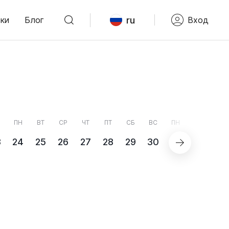
ru
ки
Блог
Вход
ПН
ВТ
СР
ЧТ
ПТ
СБ
ВС
ПН
3
24
25
26
27
28
29
30
31
СЕНТЯБ