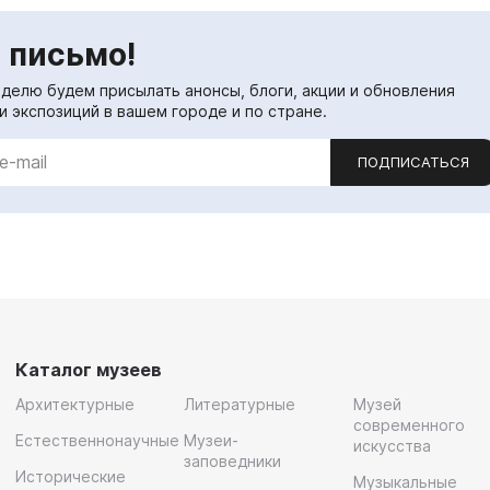
 письмо!
еделю будем присылать анонсы, блоги, акции и обновления
и экспозиций в вашем городе и по стране.
ПОДПИСАТЬСЯ
Каталог музеев
Архитектурные
Литературные
Музей
современного
Естественнонаучные
Музеи-
искусства
заповедники
Исторические
Музыкальные