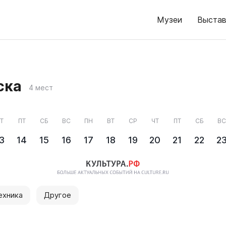
Музеи
Выстав
ска
4 мест
Т
ПТ
СБ
ВС
ПН
ВТ
СР
ЧТ
ПТ
СБ
ВС
3
14
15
16
17
18
19
20
21
22
2
ехника
Другое