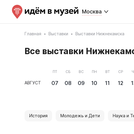
Москва
Главная
Выставки
Выставки Нижнекамска
Все выставки Нижнекам
ПТ
СБ
ВС
ПН
ВТ
СР
Ч
07
08
09
10
11
12
1
АВГУСТ
История
Молодежь и Дети
Наука и Т