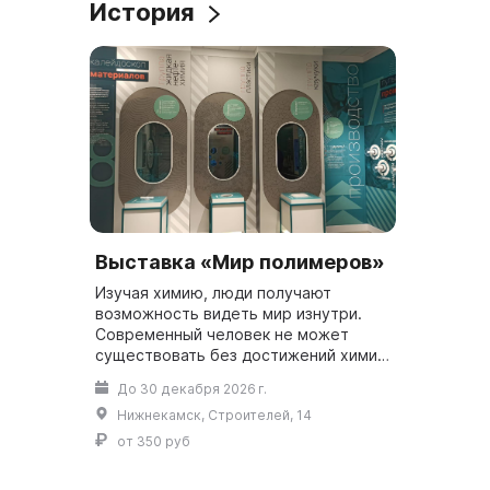
История
Выставка «Мир полимеров»
Изучая химию, люди получают
возможность видеть мир изнутри.
Современный человек не может
существовать без достижений химии.
В зале «История Нижнекамска»
До 30 декабря 2026 г.
представлены артефакты, редкие
Нижнекамск, Строителей, 14
документы и хро...
от 350 руб