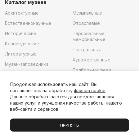
Каталог музеев
Архитектурные
Музыкальные
Естественнонаучные
Отраслевые
Исторические
Персональные,
мемориальные
Краеведческие
Театральные
Литературные
Художественные
Музеи-заповедники
Подборки музеев
Музей современного
искусства
Продолжая использовать наш сайт, Вы
соглашаетесь на обработку
файлов cookie
.
Скачать приложение
Данные обрабатываются для предоставления
наших услуг и улучшения качества работы нашего
веб-сайта и сервисов
ПРИНЯТЬ
Музеи
Выставки
Экскурсии
Чаты
Вы
© 2022 - 2026 «Идём в музей»