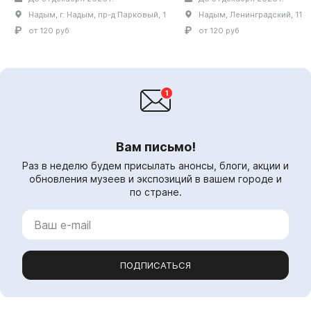
организационная и учетно-
Севера. В экспозиции,
Надым, г. Надым, пр-д Парковый, 1
Надым, Ленинградский, 11
хранительская деятельность.
посвященной националь
Сейчас в музее работают с...
поселкам Надымског...
от 120 руб
от 120 руб
Вам письмо!
Раз в неделю будем присылать анонсы, блоги, акции и
обновления музеев и экспозиций в вашем городе и
по стране.
ПОДПИСАТЬСЯ