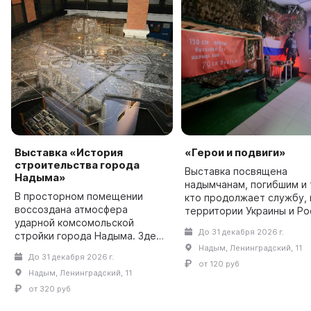
Выставка «История
«Герои и подвиги»
строительства города
Выставка посвящена
Надыма»
надымчанам, погибшим и 
В просторном помещении
кто продолжает службу, 
воссоздана атмосфера
территории Украины и Ро
ударной комсомольской
во время специальной
До 31 декабря 2026 г.
стройки города Надыма. Здесь
военной операции. В
представлены материалы,
Надым, Ленинградский, 11
выставочном зале на ст
До 31 декабря 2026 г.
рассказывающие о первых
развешаны фотограф...
от 120 руб
Надым, Ленинградский, 11
строительных организациях:
трестах «Севергазстрой»,
от 320 руб
«Нады...