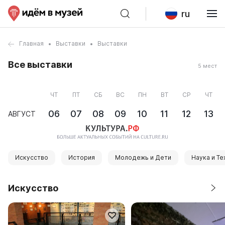
ru
Главная
Выставки
Выставки
Все выставки
5 мест
ЧТ
ПТ
СБ
ВС
ПН
ВТ
СР
ЧТ
06
07
08
09
10
11
12
13
АВГУСТ
Искусство
История
Молодежь и Дети
Наука и Те
Искусство