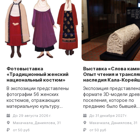
Фотовыставка
Выставка «Слова камн
«Традиционный женский
Опыт чтения и трансля
национальный костюм»
наследия Кала-Корей
В экспозиции представлены
Экспозиция представлена
фотографии 56 женских
формате 3D-модели древ
костюмов, отражающих
поселения, которое по
материальную культуру
преданию было бывшей
Дагестана. Национальный
столицей Кайтагского
До 29 августа 2026 г.
До 31 декабря 2027 г.
костюм соединил в себе два
уцмийства – одного из п
Махачкала, Даниялова, 31
Махачкала, Даниялова, 31
начала в культуре народа – и
центров распространени
материальное, и духовное.
ислама в Дагестане. Сел
от 50 руб
от 50 руб
Име...
основ...