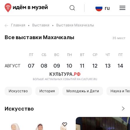
ru
Главная
Выставки
Выставки Махачкалы
Все выставки Махачкалы
35 мест
ПТ
СБ
ВС
ПН
ВТ
СР
ЧТ
ПТ
07
08
09
10
11
12
13
14
АВГУСТ
Искусство
История
Молодежь и Дети
Наука и Те
Искусство