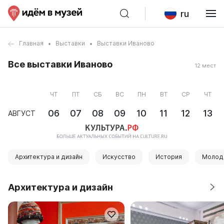
ru
Главная
Выставки
Выставки Иваново
Все выставки Иваново
12 мест
ЧТ
ПТ
СБ
ВС
ПН
ВТ
СР
ЧТ
06
07
08
09
10
11
12
13
АВГУСТ
Архитектура и дизайн
Искусство
История
Молод
Архитектура и дизайн