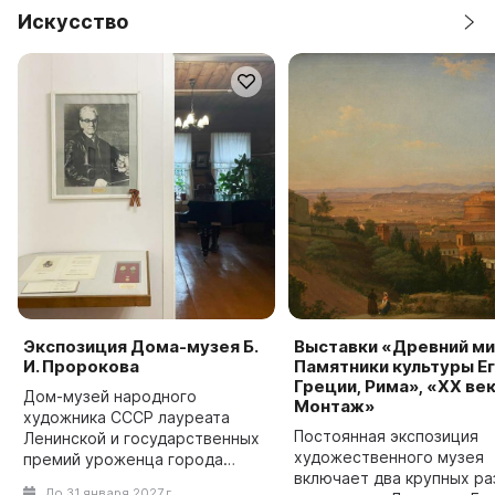
Искусство
Экспозиция Дома-музея Б.
Выставки «Древний ми
И. Пророкова
Памятники культуры Ег
Греции, Рима», «ХХ век
Дом-музей народного
Монтаж»
художника СССР лауреата
Постоянная экспозиция
Ленинской и государственных
художественного музея
премий уроженца города
включает два крупных ра
Иваново-Вознесенска Бориса
До 31 января 2027 г.