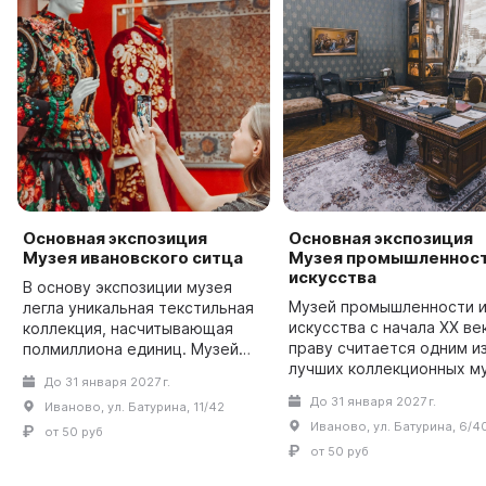
Основная экспозиция
Основная экспозиция
Музея ивановского ситца
Музея промышленност
искусства
В основу экспозиции музея
Музей промышленности 
легла уникальная текстильная
искусства с начала XX ве
коллекция, насчитывающая
праву считается одним и
полмиллиона единиц. Музей
лучших коллекционных м
расположился в родовом доме
До 31 января 2027 г.
России. Его основателем
Дмитрия Геннадьевича
До 31 января 2027 г.
Иваново, ул. Батурина, 11/42
иваново-вознесенский
Бурылина, построенном в
Иваново, ул. Батурина, 6/4
фабрикант, меценат и
начале XX века в стил...
от 50 руб
коллекционер Дмитрий Ге
от 50 руб