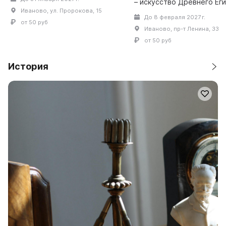
– искусство Древнего Еги
Ивановича Пророкова (1911–
Иваново, ул. Пророкова, 15
Греции, Рима с XXI в. до н.
1972) расположен в
До 8 февраля 2027 г.
IV в. н .э. и русское
историческом центре города,
от 50 руб
Иваново, пр-т Ленина, 33
изобразительное искусст
в дер...
века. Наиболе...
от 50 руб
История