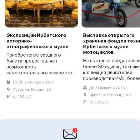
Экспозиции Ирбитского
Выставка открытого
историко-
хранения фондов техн
этнографического музея
Ирбитского музея
мотоциклов
Приобретение входного
На выставке представле
билета предоставляет
более 80 единиц техники
возможность
коллекция двигателей
самостоятельного знакомства
производства ИМЗ, боле
с постоянными экспозициями
До 26 сентября 2026 г.
моделей мотоциклов
музея и залами временных
До 31 декабря 2026 г.
Ирбит, ул. Кирова, 50
иностранного производст
выставок.Здесь
Ирбит, Советская, 100а
экспериментальная техн
располагаются
от 100 руб
производства Ирбитског
археологическая,
от 350 руб
мотоци...
палеонтологическая,...