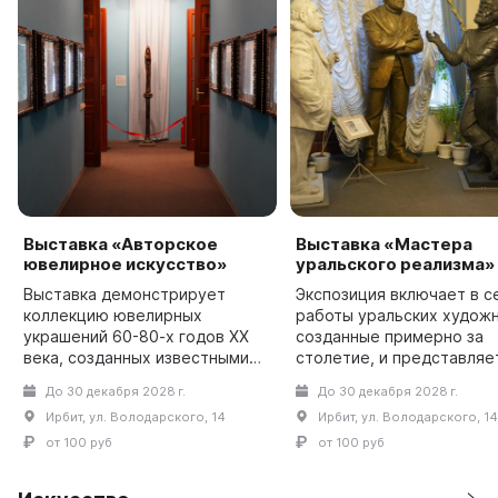
Выставка «Авторское
Выставка «Мастера
ювелирное искусство»
уральского реализма»
Выставка демонстрирует
Экспозиция включает в с
коллекцию ювелирных
работы уральских художн
украшений 60-80-х годов XX
созданные примерно за
века, созданных известными
столетие, и представляе
представителями уральской
искусство советского пе
До 30 декабря 2028 г.
До 30 декабря 2028 г.
ювелирной школы. В
со спецификой его жанро
Ирбит, ул. Володарского, 14
Ирбит, ул. Володарского, 14
экспозиции можно увидеть
тематических предпочтен
произведения из
также прои...
от 100 руб
от 100 руб
полудрагоценных и...