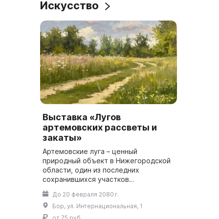
Искусство
Выставка «Лугов
артемовских рассветы и
закаты»
Артемовские луга – ценный
природный объект в Нижегородской
области, один из последних
сохранившихся участков
естественной Волжской поймы.
До 20 февраля 2080 г.
Уникальное расположение
Бор, ул. Интернациональная, 1
Артемовских лугов в
непосредственной б...
от 75 руб