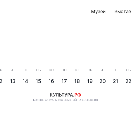
Музеи
Выстав
Р
ЧТ
ПТ
СБ
ВС
ПН
ВТ
СР
ЧТ
ПТ
СБ
2
13
14
15
16
17
18
19
20
21
2