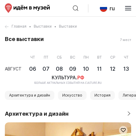
ru
Главная
Выставки
Выставки
Все выставки
7 мест
ЧТ
ПТ
СБ
ВС
ПН
ВТ
СР
ЧТ
06
07
08
09
10
11
12
13
АВГУСТ
Архитектура и дизайн
Искусство
История
Литера
Архитектура и дизайн