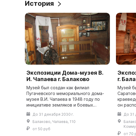
История
Экспозиции Дома-музея В.
Экспо
И. Чапаева г. Балаково
г. Бал
Музей был создан как филиал
Музей б
Пугачевского мемориального дома-
Саратов
музея В.И. Чапаева в 1948 году по
краеведе
инициативе земляков и боевых
он расп
друзей В. И. Чапаева. В 1986 году он
банкира
До 31 декабря 2030 г.
До 31 
стал филиалом Саратовского
Голован
Балаково, Чапаева, 110
Балако
областного му...
ХХ в. Фон
Комму
от 50 руб
от 70 