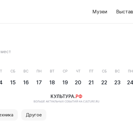
Музеи
Выстав
 мест
Т
СБ
ВС
ПН
ВТ
СР
ЧТ
ПТ
СБ
ВС
ПН
4
15
16
17
18
19
20
21
22
23
2
ехника
Другое