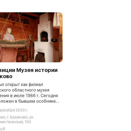
зиции Музея истории
аково
ыл открыт как филиал
ского областного музея
ния в июле 1986 г. Сегодня
оложен в бывшем особняке
-хлебопромышленника В.
декабря 2030 г.
ова, построенном в начале
во, г. Балаково, ул.
ды ...
нистическая, 100
руб