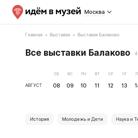
Москва
Главная
Выставки
Выставки Балаково
Все выставки Балаково
4
СБ
ВС
ПН
ВТ
СР
ЧТ
П
08
09
10
11
12
13
1
АВГУСТ
История
Молодежь и Дети
Наука и Т