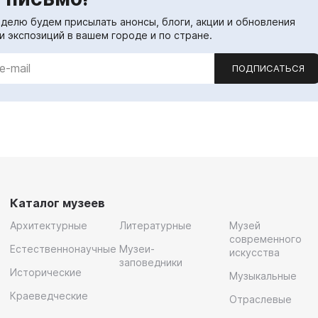
еделю будем присылать анонсы, блоги, акции и обновления
и экспозиций в вашем городе и по стране.
ПОДПИСАТЬСЯ
Каталог музеев
Архитектурные
Литературные
Музей
современного
Естественнонаучные
Музеи-
искусства
заповедники
Исторические
Музыкальные
Краеведческие
Отраслевые