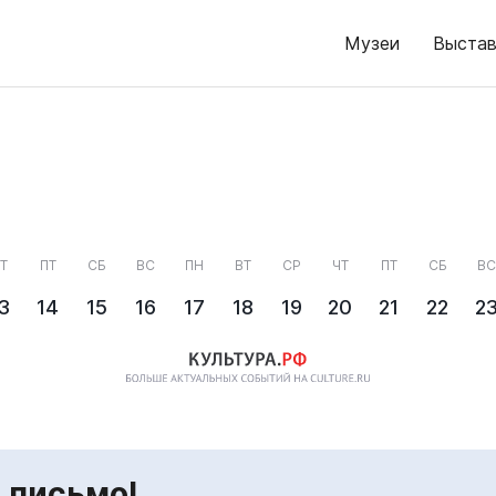
Музеи
Выстав
Т
ПТ
СБ
ВС
ПН
ВТ
СР
ЧТ
ПТ
СБ
ВС
3
14
15
16
17
18
19
20
21
22
2
 письмо!