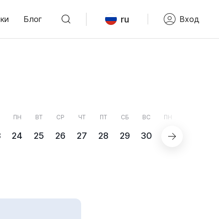
ru
ки
Блог
Вход
ПН
ВТ
СР
ЧТ
ПТ
СБ
ВС
ПН
3
24
25
26
27
28
29
30
31
СЕНТЯБ