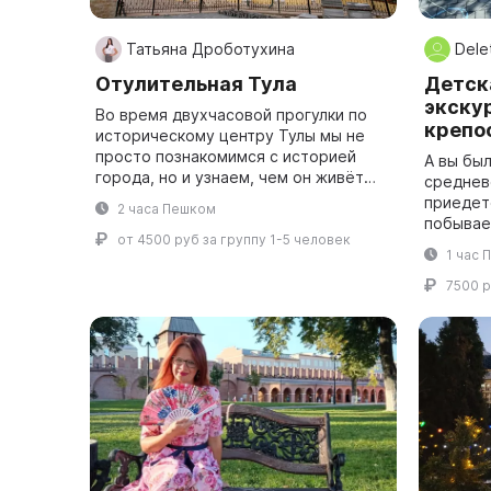
Татьяна Дроботухина
Dele
Отулительная Тула
Детск
экску
Во время двухчасовой прогулки по
крепо
историческому центру Тулы мы не
просто познакомимся с историей
А вы бы
города, но и узнаем, чем он живёт
среднев
сегодня. Сначала мы прогуляемся по
приедете
2 часа Пешком
территории уникальной крепости, ...
побывает
от 4500 руб за группу 1-5 человек
просто к
1 час 
большой 
старый,..
7500 р