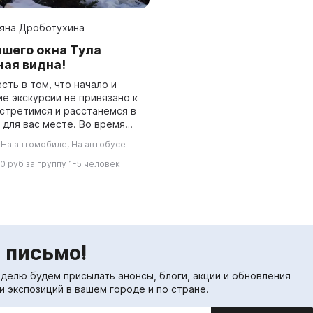
яна Дроботухина
ашего окна Тула
ная видна!
сть в том, что начало и
е экскурсии не привязано к
Встретимся и расстанемся в
я вас месте. Во время
утешествия мы познакомимся
 На автомобиле, На автобусе
ными достопримечательно...
0 руб за группу 1-5 человек
 письмо!
еделю будем присылать анонсы, блоги, акции и обновления
и экспозиций в вашем городе и по стране.