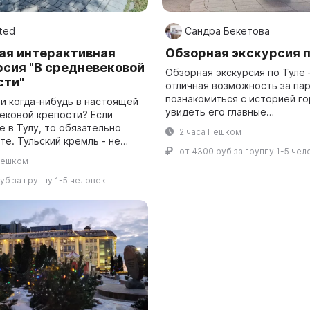
ted
Сандра Бекетова
ая интерактивная
Обзорная экскурсия п
рсия "В средневековой
Обзорная экскурсия по Туле 
сти"
отличная возможность за пар
познакомиться с историей го
ли когда-нибудь в настоящей
увидеть его главные
ековой крепости? Если
достопримечательности и
 в Тулу, то обязательно
2 часа Пешком
проникнуться его духом!...
е. Тульский кремль - не
от 4300 руб за группу 1-5 чел
репость. Хотя он и не самый
Пешком
в России, и не самый
.
уб за группу 1-5 человек