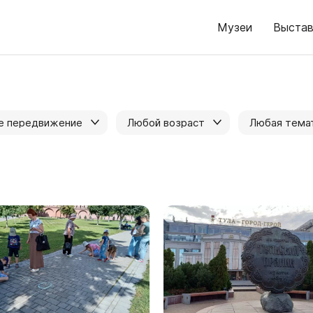
Музеи
Выстав
е передвижение
Любой возраст
Любая тема