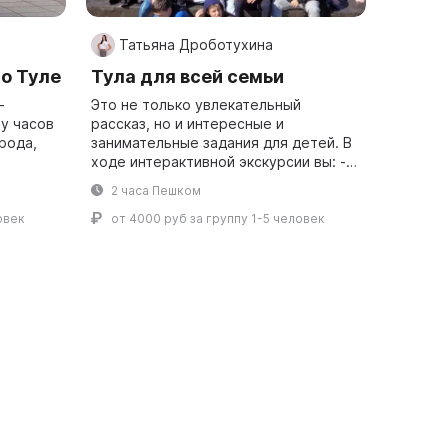
Татьяна Дроботухина
о Туле
Тула для всей семьи
–
Это не только увлекательный
у часов
рассказ, но и интересные и
рода,
занимательные задания для детей. В
ходе интерактивной экскурсии вы: -
узнаете историю зарождения
2 часа Пешком
оружейного, пряничного,
самоварного и гарм...
овек
от 4000 руб за группу 1-5 человек