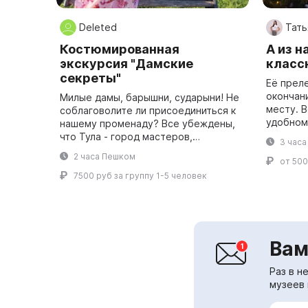
Deleted
Тать
Костюмированная
А из н
экскурсия "Дамские
класс
секреты"
Её преле
окончани
Милые дамы, барышни, сударыни! Не
месту. 
соблаговолите ли присоединиться к
удобном дл
нашему променаду? Все убеждены,
этого п
что Тула - город мастеров,
3 часа
с основ
оружейников, воинов. А ведь Тула -
2 часа Пешком
от 500
настоящий женский город. Не
верите? А...
7500 руб за группу 1-5 человек
Вам
Раз в н
музеев 