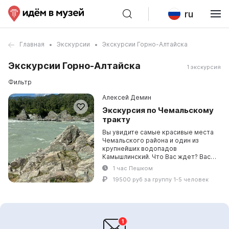
ru
Главная
Экскурсии
Экскурсии Горно-Алтайска
Экскурсии Горно-Алтайска
1 экскурсия
Фильтр
Алексей Демин
Экскурсия по Чемальскому
тракту
Вы увидите самые красивые места
Чемальского района и один из
крупнейших водопадов
Камышлинский. Что Вас ждет? Вас
ждут потрясающие пейзажи,
1 час Пешком
разнообразие природных локаций,
19500 руб за группу 1-5 человек
погружение в культуру кор...