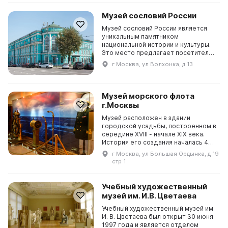
На постоянной экспозиции
представлены работы каллиграфии
Музей сословий России
разных народов, государств, рел...
Музей сословий России является
уникальным памятником
национальной истории и культуры.
Это место предлагает посетителям
проникнуться атмосферой
г Москва, ул Волхонка, д 13
прошлого и почувствовать дух
древней России. В музее
представлены предметы искусства
и памятники культуры, отражающие
Музей морского флота
историю и традиции сословий
г.Москвы
России. Зде...
Музей расположен в здании
городской усадьбы, построенном в
середине XVIII - начале XIX века.
История его создания началась 4
марта 1958 г., когда Ю. В. Савинов
г Москва, ул Большая Ордынка, д 19
подписал приказ об организации
стр 1
Выставки морского флота в
Москве. 12 января 1960 г. министр
морского флота СССР В. Г. Бакаев и
Учебный художественный
адмирал флота ...
музей им. И.В. Цветаева
Учебный художественный музей им.
И. В. Цветаева был открыт 30 июня
1997 года и является отделом