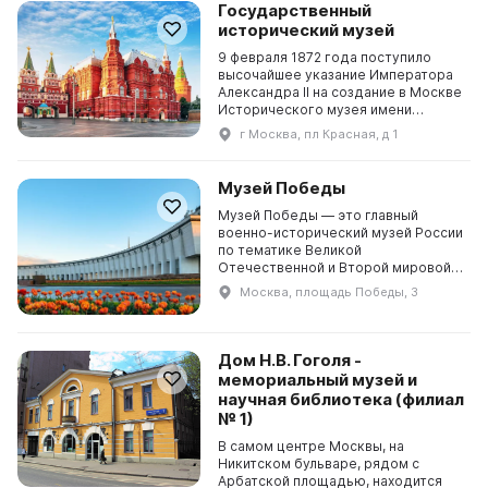
русской художественной школы. В
Государственный
коллекцию он внес произведения
исторический музей
таких художников, ка...
9 февраля 1872 года поступило
высочайшее указание Императора
Александра II на создание в Москве
Исторического музея имени
Цесаревича Александра
г Москва, пл Красная, д 1
Александровича. Эта дата является
днем основания одного из
крупнейших национальных
Музей Победы
исторических музеев России,
Государственного исторического
Музей Победы — это главный
музея. В 2022-...
военно-исторический музей России
по тематике Великой
Отечественной и Второй мировой
войн, один из крупнейших военно-
Москва, площадь Победы, 3
исторических музеев мира,
общероссийский научно-
исследовательский и культурно-
просветительский центр. Сегодня
Дом Н.В. Гоголя -
музей является одним из ведущих
мемориальный музей и
институтов ...
научная библиотека (филиал
№ 1)
В самом центре Москвы, на
Никитском бульваре, рядом с
Арбатской площадью, находится