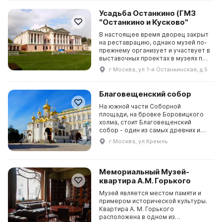
своеобразным памятником в
целостном ансамбле соборной
Усадьба Останкино (ГМЗ
площади Московского Кремля. Эт...
"Останкино и Кусково"
В настоящее время дворец закрыт
на реставрацию, однако музей по-
прежнему организует и участвует в
выставочных проектах в музеях по
всей России. Останкино –
г Москва, ул 1-я Останкинская, д 5
уникальный архитектурно-
художественный памятник,
связанный с историей русского и
Благовещенский собор
европейского театрального
искусства. Здесь складывался
На южной части Соборной
архи...
площади, на бровке Боровицкого
холма, стоит Благовещенский
собор - один из самых древних и
богатых произведениями искусства
г Москва, ул Кремль
памятников Московского Кремля.
Он был построен при великом князе
и государе "всея Руси" Иване III в
1484-1489 годах и имеет
Мемориальный Музей-
историческое значение для ру...
квартира А.М. Горького
Музей является местом памяти и
примером исторической культуры.
Квартира А. М. Горького
расположена в одном из