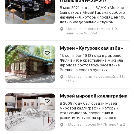
(Павильон №53-54)
В мае 2021 года на ВДНХ в Москве
был открыт Музей Гаража особого
назначения, который посвящен 100-
летию Федеральной службы
охраны Российской Федерации. В
г Москва, проспект Мира, 119,
музее представлены более 50
павильон №53-54
экспонатов уникальной
автомобильной и мотоциклетной
техники: автомобили и мотоциклы
Музей «Кутузовская изба»
императора Николая II, автомобили
...
13 сентября 1812 года в деревне
Фили в избе крестьянина Михаила
Фролова состоялось заседание
Военного совета русских
генералов. В 1883 году место, на
г Москва, пр-кт Кутузовский, д 38,
котором находилась изба Военного
стр.2
совета, было отмечено памятным
знаком, установленным по
предложению и на средства
Музей мировой каллиграфии
Общества офицеров
Гренадерского ко...
В 2008 году был создан Музей
мировой каллиграфии, который
стал символом сохранения и
развития искусства красивого
письма для будущих поколений. В
г Москва, просек 5-й Лучевой, д 2
его коллекции более 4 000 работ
от 460 мастеров из 65 стран мира.