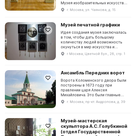
Музея изобразительных искусств
им. А. С. Пушкина, а также частью
г. Москва, ул. Чаянова, д. 15
Музейного центра Российского
государственного гуманитарного
университета. Здесь вы можете
Музей печатной графики
увидеть более 750 слепков и копий
памятников иску...
Идея создания музея заключалась
в том, чтобы дать большому
количеству людей возможность
окунуться в мир искусства и
почувствовать дух демократии. В
г Москва, Цветной бул., 28, стр. 1
музее представлены мастерские
работы самых известных
художников ХХ века: Марка Шагала,
Пабло Пикассо, Сальвадора Дали,
Ансамбль Передних ворот
Жана Кокто, Эгона Шиле, Эрте,
Ворота Коломенского двора были
Энд...
построены в 1673 году при
правлении царя Алексея
Михайловича. Это были главные
ворота летней резиденции,
г. Москва, пр-кт. Андропова, д. 39
поскольку парадный въезд в
Коломенское происходил со
стороны Москвы-реки. Ворота
были оформлены в стиле того
Музей-мастерская
времени: центральной частью
скульптора А.С. Голубкиной
ансамбля стало сложное здан...
(отдел Государственной