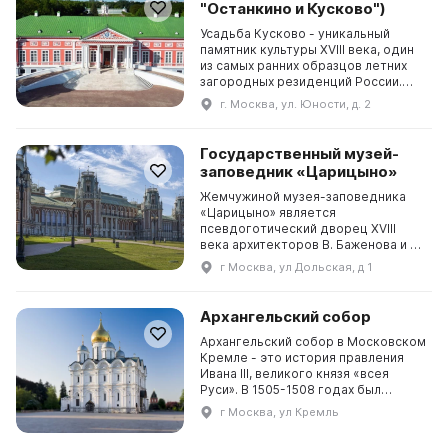
"Останкино и Кусково")
атмосферу разных эпох. Это
единственный в...
Усадьба Кусково - уникальный
памятник культуры XVIII века, один
из самых ранних образцов летних
загородных резиденций России.
Усадьба, принадлежавшая графам
г. Москва, ул. Юности, д. 2
Шереметевым, предназначалась
для пышных приемов, проведения
многолюдных театрализованных
Государственный музей-
празднеств и гуляний; до наших
заповедник «Царицыно»
дней сохранилось бол...
Жемчужиной музея-заповедника
«Царицыно» является
псевдоготический дворец XVIII
века архитекторов В. Баженова и М.
Казакова, самый крупный в Европе.
г Москва, ул Дольская, д 1
Окружает его уникальный парковый
комплекс. На его территории
проходят различные культурно-
Архангельский собор
досуговые мероприятия. Идея
создания здесь музея появилась в
Архангельский собор в Московском
6...
Кремле - это история правления
Ивана III, великого князя «всея
Руси». В 1505-1508 годах был
построен собор, автором проекта
г Москва, ул Кремль
которого стал итальянский
архитектор Алевиз Новый. Он стал