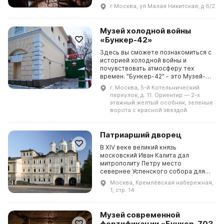
красивейших особняков, который
г Москва, ул Малая Никитская, д 6/2
был построен знаменитым
архитектором Ф. О. Шехтелем.
Писатель провёл в нём последние
Музей холодной войны
годы своей жизни, работая над
«Бункер-42»
романом-эпопеей «Жизнь Клима
Самгина». В ...
Здесь вы сможете познакомиться с
историей холодной войны и
почувствовать атмосферу тех
времен. "Бункер-42" - это Музей-
исторический комплекс,
г. Москва, 5-й Котельнический
расположенный в центре Москвы,
переулок, д. 11. Ориентир — 2-х
близко к метро "Таганская". Он
этажный желтый особняк, зеленые
находится на глубине 65 метров и
ворота с красной звездой.
занимает 7000 квадратных метров.
В советское время здесь рас...
Патриарший дворец
В XIV веке великий князь
московский Иван Калита дал
митрополиту Петру место
севернее Успенского собора для
постройки двора. В 1450 году
Москва, Кремлёвская набережная,
митрополит Иона построил на этом
1, стр. 14
месте каменную церковь
Ризположения и первую каменную
палату. В 1473 году двор выгорел,
Музей современной
поэтому митрополиту Геронтию
фортификации «Бункер-703