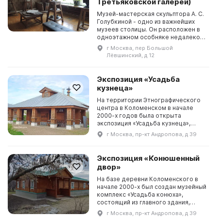
Третьяковской галереи)
Музей-мастерская скульптора А. С.
Голубкиной - одно из важнейших
музеев столицы. Он расположен в
одноэтажном особняке недалеко
от Садового кольца и был
г Москва, пер Большой
специально спроектирован для
Лёвшинский, д 12
художественных мастерских. В
музее представлено более ста
скульптур, коллекция рисунков и
Экспозиция «Усадьба
камней, подставки, инструмент...
кузнеца»
На территории Этнографического
центра в Коломенском в начале
2000-х годов была открыта
экспозиция «Усадьба кузнеца»,
состоящая из усадебного дома
г Москва, пр-кт Андропова, д 39
кузнеца, усадебного дома сына
кузнеца, кузницы и сарая. В
усадебном доме кузнеца
Экспозиция «Конюшенный
расположена экспозиция,
двор»
представляющая предметы быта
из металла XVII — на...
На базе деревни Коломенского в
начале 2000-х был создан музейный
комплекс «Усадьба конюха»,
состоящий из главного здания,
экспозиционных помещений,
г Москва, пр-кт Андропова, д 39