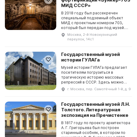
пришлось его в...
МИД СССР»
В 2018 году был рассекречен
специальный подземный объект
МИД с проектным номером 703,
который был передан под музей.
Расположенный в центре города на
Москва, 2-й Новокузнецкий
глубине более сорока метров,
переулок, 14с1
бункер хранит в себе уникальные
артефакты и конструкции эпохи
1940–1980-х годов. В настоящее
Государственный музей
время здесь создается интера...
истории ГУЛАГа
Музей истории ГУЛАГа предлагает
посетителям погрузиться в
трагическую историю массовых
репрессий в СССР. Здесь можно
познакомиться с материалами
г. Москва, пер. Самотёчный 1-й, д. 9
государственных и семейных
архивов, прочитать воспоминания
участников событий и посмотреть
Государственный музей Л.Н.
предметы, найденные на местах
Толстого. Литературная
расположения лагерей. На
экспозиция на Пречистенке
постоянно...
В 1817 году по проекту архитектора
А. Г. Григорьева был построен
старинный особняк, в котором по