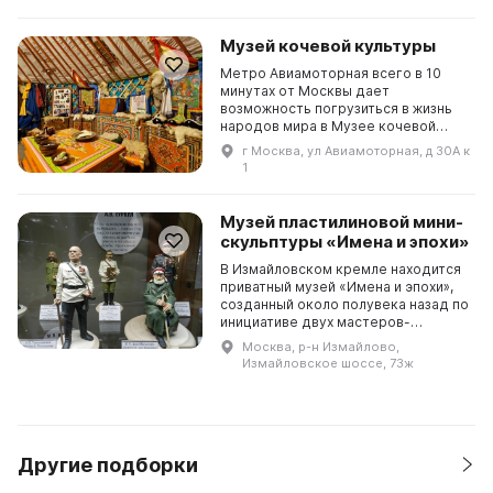
шорной мастерской, сарая для
хранения упряжи и повозок, а также
комплекса рабочей конюшни.
Музей кочевой культуры
Главное здание является
реконструкцией исторического
Метро Авиамоторная всего в 10
здания б...
минутах от Москвы дает
возможность погрузиться в жизнь
народов мира в Музее кочевой
культуры. Здесь вы можете
г Москва, ул Авиамоторная, д 30А к
посетить северный чум или шатер
1
кочевников пустыни, наблюдать за
тем, как ведущий превращается в
индейского воина или чукотского
Музей пластилиновой мини-
охотника, слушать песни и сказк...
скульптуры «Имена и эпохи»
В Измайловском кремле находится
приватный музей «Имена и эпохи»,
созданный около полувека назад по
инициативе двух мастеров-
любителей - Ростислава Олюнина и
Москва, р-н Измайлово,
Андрея Миллера. Все
Измайловское шоссе, 73ж
представленные в нем экспонаты
изготовлены из цветного
пластилина в масштабе 200 мм.
Здесь представлена галерея
портретов и...
Другие подборки