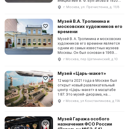
инициативе В. Ф. Булгакова в 1920
году был организован
г. Москва, ул. Пречистенка, д. 11/8
Литературный музей Л. Н. Толстого.
Здание представляет собой
блестящий пример зрелого
Музей В.А. Тропинина и
московского ампира с белыми
московских художников его
колоннами и барельефами. За
времени
более ...
Музей В. А. Тропинина и московских
художников его времени является
одним из самых известных музеев
Москвы. Он был основан в 1969
году известным московским
г Москва, пер Щетининский, д 10
коллекционером Ф. Е. Вишневским,
который передал в дар городу дом
с мезонином и 250 художественных
Музей «Царь-макет»
произведений. Сегодня коллекция
музея состоит ...
12 марта 2021 года в Москве был
открыт новый развлекательный
центр «Царь-макет» в масштабе
1:87. Это музей-диорама, на
которой представлены известные и
г Москва, ул Константинова, д 11А
знаменитые объекты, города и
уголки России. Он предназначен
как для детей, так и для взрослых.
Здесь можно увидеть
Музей Гаража особого
архитектурные памятники разных
назначения ФСО России
го...