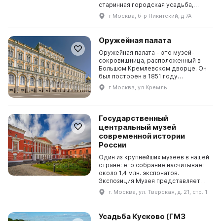
старинная городская усадьба,
ансамбль которой начал
г Москва, б-р Никитский, д 7А
складываться еще в XVII веке.
Здесь находится единственный в
России музей Николая Васильевича
Оружейная палата
Гоголя и научная библиотека. Дом
Гоголя был открыт в 1923 году по
Оружейная палата - это музей-
иниц...
сокровищница, расположенный в
Большом Кремлевском дворце. Он
был построен в 1851 году
архитектором Константином Тоном.
г Москва, ул Кремль
Здесь хранятся драгоценные
предметы, полученные в дар или
изготовленные в мастерских
Кремля, а также государственные
Государственный
регалии, парадная царская одежда,
центральный музей
п...
современной истории
России
Один из крупнейших музеев в нашей
стране: его собрание насчитывает
около 1,4 млн. экспонатов.
Экспозиция Музея представляет
исторические события последних
г. Москва, ул. Тверская, д. 21, стр. 1
150 лет. Редкие музейные
артефакты в сочетании с
современными технологиями
Усадьба Кусково (ГМЗ
погружают посетителя в