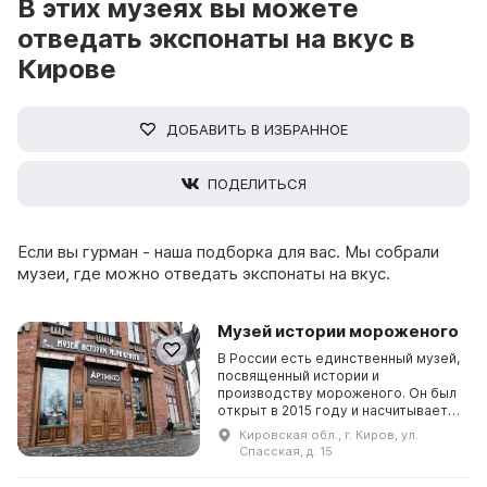
В этих музеях вы можете
отведать экспонаты на вкус в
Кирове
ДОБАВИТЬ В ИЗБРАННОЕ
ПОДЕЛИТЬСЯ
Если вы гурман - наша подборка для вас. Мы собрали
музеи, где можно отведать экспонаты на вкус.
Музей истории мороженого
В России есть единственный музей,
посвященный истории и
производству мороженого. Он был
открыт в 2015 году и насчитывает
более 1000 экспонатов. Экспозиция
Кировская обл., г. Киров, ул.
музея состоит из уникальных
Спасская, д. 15
предметов, которые поступают из
разных уголков мира. В музее