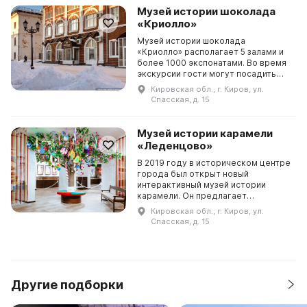
проводятся классические
Музей истории шоколада
экскурсии и мастер-классы по при...
«Криолло»
Музей истории шоколада
«Криолло» располагает 5 залами и
более 1000 экспонатами. Во время
экскурсии гости могут посадить
шоколадные фигурки, попробовать
Кировская обл., г. Киров, ул.
разнообразные сорта шоколада и
Спасская, д. 15
получить памятные шоколадные
подарки. Здесь вы узнаете
историю дерева какао,
Музей истории карамели
познакомитесь с обычаями и
«Леденцово»
культурой дре...
В 2019 году в историческом центре
города был открыт новый
интерактивный музей истории
карамели. Он предлагает
посетителям более 800 экспонатов
Кировская обл., г. Киров, ул.
разных времен, 8 фотостудий,
Спасская, д. 15
интерактивные площадки и
мастерскую карамели за стеклом.
В музее проводятся
индивидуальные и групповые
программы для детей и взр...
Другие подборки