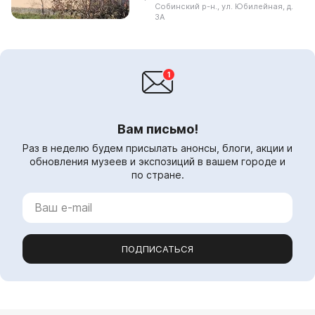
экспозиции: посвященные истории
Собинский р-н., ул. Юбилейная, д.
поселка Ставрово, зал Славы,
3А
экспозиции об ...
Вам письмо!
Раз в неделю будем присылать анонсы, блоги, акции и
обновления музеев и экспозиций в вашем городе и
по стране.
ПОДПИСАТЬСЯ