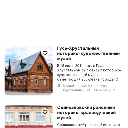
Гусь-Хрустальный
историко-художественный
музей
В 18 июня 2011 года в Гусь-
Хрустальном был открыт историко-
художественный музей,
отмечающий 255-летие города. Он
расположен рядом с Музеем
Владимирская обл., г. Гусь-
хрусталя им. Мальцовых и является
Хрустальный, ул. Калинина, д. 2
частью программы развития т...
Селивановский районный
историко-краеведческий
музей
Селивановский районный историко-