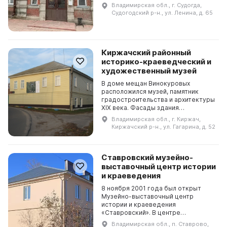
думой, а потом до 2017 года
Владимирская обл., г. Судогда,
райисполкомом и городской
Судогодский р-н., ул. Ленина, д. 65
администрацией. В настоящее...
Киржачский районный
историко-краеведческий и
художественный музей
В доме мещан Винокуровых
расположился музей, памятник
градостроительства и архитектуры
XIX века. Фасады здания
приукрашены карнизами,
Владимирская обл., г. Киржач,
прерывистыми поясками,
Киржачский р-н., ул. Гагарина, д. 52
пилястрами-опатками и замковыми
камнями. В ...
Ставровский музейно-
выставочный центр истории
и краеведения
8 ноября 2001 года был открыт
Музейно-выставочный центр
истории и краеведения
«Ставровский». В центре
постепенно создавались
Владимирская обл., п. Ставрово,