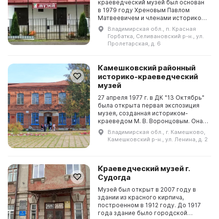
краеведческий музей был основан
в 1979 году Хреновым Павлом
Матвеевичем и членами историко-
краеведческого кружка районного
Владимирская обл., п. Красная
Дома пионеров. Основными
Горбатка, Селивановский р-н., ул.
задачами музея являю...
Пролетарская, д. 6
Камешковский районный
историко-краеведческий
музей
27 апреля 1977 г. в ДК "13 Октябрь"
была открыта первая экспозиция
музея, созданная историком-
краеведом М. В. Воронцовым. Она
была посвящена истории и
Владимирская обл., г. Камешково,
трудовой славе фабрики им. Я. М.
Камешковский р-н., ул. Ленина, д. 2
Свердлова. В 200...
Краеведческий музей г.
Судогда
Музей был открыт в 2007 году в
здании из красного кирпича,
построенном в 1912 году. До 1917
года здание было городской