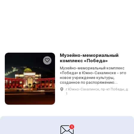
Музейно-мемориальный
комплекс «Победа»
Музейно-мемориальный комплекс
«Победа» в Южно-Сахалинске - это
новое учреждение культуры,
созданное по распоряжению
Правительства Сахалинской
г Южно-Сахалинск, пр-кт Победы, д
области. Здесь размещены
1
разнообразные экспозиции, такие
к...