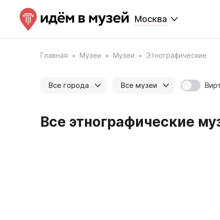
Москва
Главная
Музеи
Музеи
Этнографические
Вир
Все города
Все музеи
Все этнографические муз