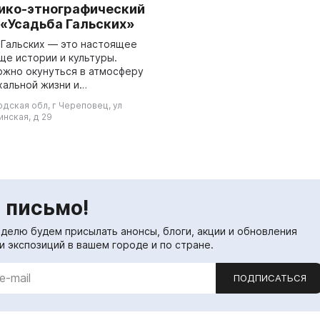
ико-этнографический
 «Усадьба Гальских»
 Гальских — это настоящее
ще истории и культуры.
ожно окунуться в атмосферу
хальной жизни и
аться на красоту дома,
дская обл, г Череповец, ул
, людские избы, амбары,
нская, д 29
ни, круглог...
 письмо!
еделю будем присылать анонсы, блоги, акции и обновления
и экспозиций в вашем городе и по стране.
ПОДПИСАТЬСЯ