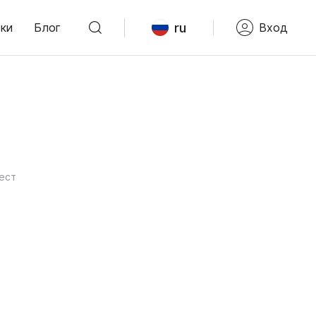
ru
ки
Блог
Вход
ест