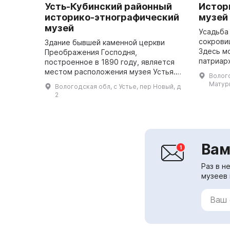
Усть-Кубинский районный
Истор
историко-этнографический
музей
музей
Усадьба
сокрови
Здание бывшей каменной церкви
Здесь м
Преображения Господня,
патриар
построенное в 1890 году, является
полюбов
местом расположения музея Устья.
Волого
конюшни
Он является одним из культурных
Матури
Вологодская обл, с Устье, пер Новый, д
маслобой
центров района и представляет
2
собой визитную кар...
Вам
Раз в н
музеев 