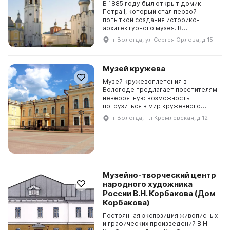
В 1885 году был открыт домик
Петра I, который стал первой
попыткой создания историко-
архитектурного музея. В
настоящее время музей включает в
г Вологда, ул Сергея Орлова, д 15
себя комплекс памятников
Вологодского кремля и девять
фили...
Музей кружева
Музей кружевоплетения в
Вологоде предлагает посетителям
невероятную возможность
погрузиться в мир кружевного
искусства. Основная экспозиция
г Вологда, пл Кремлевская, д 12
расположена на площади 1500 кв. м
и представляет развитие кр...
Музейно-творческий центр
народного художника
России В.Н. Корбакова (Дом
Корбакова)
Постоянная экспозиция живописных
и графических произведений В.Н.