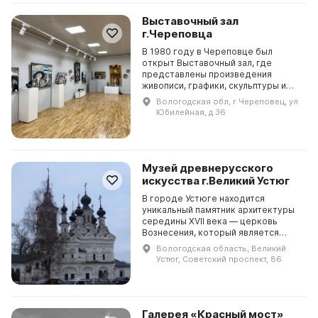
Выставочный зал
г.Череповца
В 1980 году в Череповце был
открыт Выставочный зал, где
представлены произведения
живописи, графики, скульптуры и
декоративно-прикладного
Вологодская обл, г Череповец, ул
искусства. Каждый месяц проходят
Юбилейная, д 36
новые выставки с различным ха...
Музей древнерусского
искусства г.Великий Устюг
В городе Устюге находится
уникальный памятник архитектуры
середины XVII века — церковь
Вознесения, который является
одним из самых красивых
Вологодская область, Великий
памятников Русского Севера.
Устюг, Советский проспект, 86
Сейчас в ней расположен Музей
др...
Галерея «Красный мост»