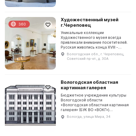
Кувшинникова ...
Художественный музей
360
г.Череповец
Уникальные коллекции
Художественного музея всегда
привлекали внимание посетителей.
Русская живопись конца XVIII -
начала XX века создавалась в 20-
Вологодская обл., г. Череповец,
30-х годах прошлого столетия
Советский пр-кт., д. 30А
благодаря поступлениям из...
Вологодская областная
картинная галерея
Бюджетное учреждение культуры
Вологодской области
«Вологодская областная картинная
галерея» (БУК ВО «ВОКГ»)
Вологодская областная картинная
Вологда, улица Мира, 34
галерея создана в 1952 году на
основании решения Исполни...