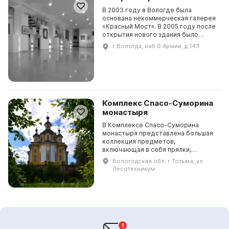
В 2003 году в Вологде была
основана некоммерческая галерея
«Красный Мост». В 2005 году после
открытия нового здания было
определено направление
г Вологда, наб 6 Армии, д 143
деятельности галереи: развитие
выставочной практики и фо...
Комплекс Спасо-Суморина
монастыря
В Комплексе Спасо-Суморина
монастыря представлена большая
коллекция предметов,
включающая в себя прялки,
трепалы, швейные изделия,
Вологодская обл, г Тотьма, ул
берестяные предметы, гончарные
Лесотехникум
изделия, изразцы, посуду и мебель.
Общ...