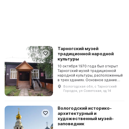
Тарногский музей
традиционной народной
культуры
10 октября 1970 года был открыт
Тарногский музей традиционной
народной культуры, расположенный
в трех зданиях. Основное здание
было построено в 1927 году и в нём
Вологодская обл, с Тарногский
расположена основная экспозиция
Городок, ул Советская, зд 14
музея....
Вологодский историко-
архитектурный и
художественный музей-
заповедник