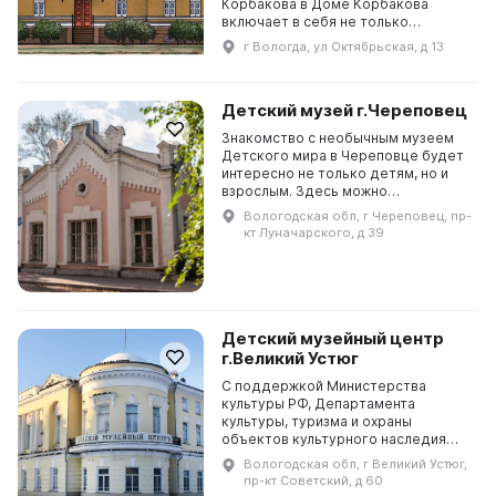
Корбакова в Доме Корбакова
включает в себя не только
произведения из дара художника
г Вологда, ул Октябрьская, д 13
городу Вологде, но и работы
разных лет, находящиеся...
Детский музей г.Череповец
Знакомство с необычным музеем
Детского мира в Череповце будет
интересно не только детям, но и
взрослым. Здесь можно
проникнуться атмосферой разных
Вологодская обл, г Череповец, пр-
поколений - от древности до конца
кт Луначарского, д 39
XX века. На экспози...
Детский музейный центр
г.Великий Устюг
С поддержкой Министерства
культуры РФ, Департамента
культуры, туризма и охраны
объектов культурного наследия
Вологодской области и личного
Вологодская обл, г Великий Устюг,
патроната губернатора
пр-кт Советский, д 60
Вологодской области О. А.