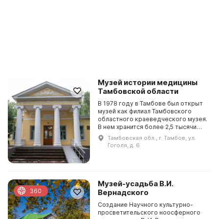
Музей истории медицины
Тамбовской области
В 1978 году в Тамбове был открыт
музей как филиал Тамбовского
областного краеведческого музея.
В нем хранится более 2,5 тысячи
единиц хранения, в том числе
Тамбовская обл., г. Тамбов, ул.
документальный фонд, печатные
Гоголя, д. 6
издания, рукоп...
Музей-усадьба В.И.
360
Вернадского
Создание Научного культурно-
просветительского ноосферного