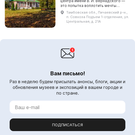
центра имени В. И. Вернадского —
это попытка воплотить мечты
Вернадских в жизнь: изменить
Тамбовская обл., Пичаевский р-н.,
социокультурную и экономическую
п. Совхоза Подъем 1-отделение, ул.
ситуацию в регионе, ...
Центральная, д. 21А
Вам письмо!
Раз в неделю будем присылать анонсы, блоги, акции и
обновления музеев и экспозиций в вашем городе и
по стране.
ПОДПИСАТЬСЯ