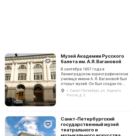
Музей Академии Русского
балета им. А.Я. Вагановой
В сентябре 1957 года в
Ленинградском хореографическом
училище имени А. Я. Вагановой был
открыт музей. Он был создан по
инициативе Мариэтты
г. Санкт-Петербург, ул. Зодчего
Харлампиевны Франгопуло -
Росси, д. 2
выпускницы Петроградского
театральн...
Санкт-Петербургский
государственный музей
театрального и
музыкального искусства