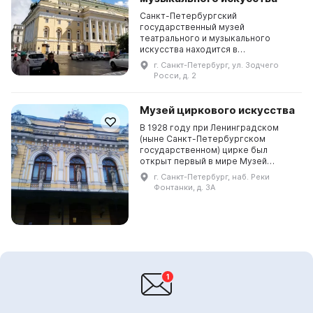
Санкт-Петербургский
государственный музей
театрального и музыкального
искусства находится в
историческом центре города, в
г. Санкт-Петербург, ул. Зодчего
здании, входящем в
Росси, д. 2
Александринский ансамбль,
построенный великим Карлом
Росси....
Музей циркового искусства
В 1928 году при Ленинградском
(ныне Санкт-Петербургском
государственном) цирке был
открыт первый в мире Музей
циркового искусства. Инициатором
г. Санкт-Петербург, наб. Реки
его создания и первым директором
Фонтанки, д. 3А
был Василий Яковлевич Ан...