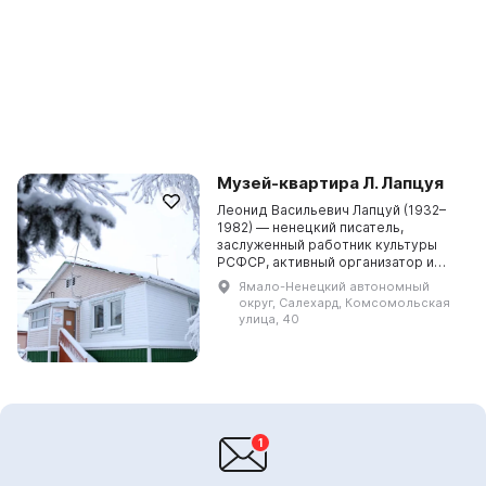
Музей-квартира Л. Лапцуя
Леонид Васильевич Лапцуй (1932–
1982) — ненецкий писатель,
заслуженный работник культуры
РСФСР, активный организатор и
участник многих мероприятий по
Ямало-Ненецкий автономный
сбору и сохранению ненецкого
округ, Салехард, Комсомольская
национального фольклор...
улица, 40