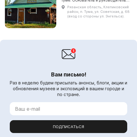
Туме. Основатель и руководитель
музея - поэт, публицист, член Союза
Рязанская область, Клепиковский
писателей России, общественный
район, п. Тума, ул. Советская, д. 68
деятель А...
(вход со стороны ул. Энгельса).
Вам письмо!
Раз в неделю будем присылать анонсы, блоги, акции и
обновления музеев и экспозиций в вашем городе и
по стране.
ПОДПИСАТЬСЯ