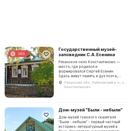
Государственный музей-
360
заповедник С.А. Есенина
Рязанское село Константиново —
место, где родился и
формировался Сергей Есенин.
Здесь живут память и дух поэта,
восхищение его творчеством и
Рязанская обл., Рыбновский р-н., с.
любовь к природе. Это место до
Константиново
сих пор притягивает туристов...
Дом-музей "Были - небыли"
Дом-музей тумского сказителя
"Были - небыли" - первый частный
историко-литературный музей в