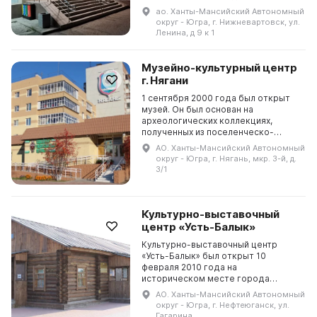
культуре города и края. На
ао. Ханты-Мансийский Автономный
выставке «В краях урманов и
округ - Югра, г. Нижневартовск, ул.
болот» представлены музейные к...
Ленина, д 9 к 1
Музейно-культурный центр
г. Нягани
1 сентября 2000 года был открыт
музей. Он был основан на
археологических коллекциях,
полученных из поселенческо-
погребального комплекса на реке
АО. Ханты-Мансийский Автономный
Ендырь. Экспонаты музея дают
округ - Югра, г. Нягань, мкр. 3-й, д.
представление о жизни людей...
3/1
Культурно-выставочный
центр «Усть-Балык»
Культурно-выставочный центр
«Усть-Балык» был открыт 10
февраля 2010 года на
историческом месте города
Нефтеюганска. Раньше здесь
АО. Ханты-Мансийский Автономный
находилась первая улица города —
округ - Югра, г. Нефтеюганск, ул.
улица Гагарина. На ее месте сейчас
Гагарина