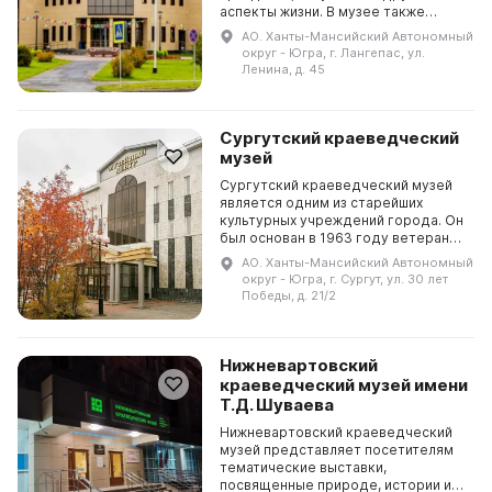
аспекты жизни. В музее также
проводятся различные
АО. Ханты-Мансийский Автономный
мероприятия и активности. 31
округ - Югра, г. Лангепас, ул.
августа 1996 года в городе...
Ленина, д. 45
Сургутский краеведческий
музей
Сургутский краеведческий музей
является одним из старейших
культурных учреждений города. Он
был основан в 1963 году ветераном
Великой Отечественной войны и
АО. Ханты-Мансийский Автономный
труда, почетным гражданином
округ - Югра, г. Сургут, ул. 30 лет
Сургута, заслуже...
Победы, д. 21/2
Нижневартовский
краеведческий музей имени
Т.Д. Шуваева
Нижневартовский краеведческий
музей представляет посетителям
тематические выставки,
посвященные природе, истории и