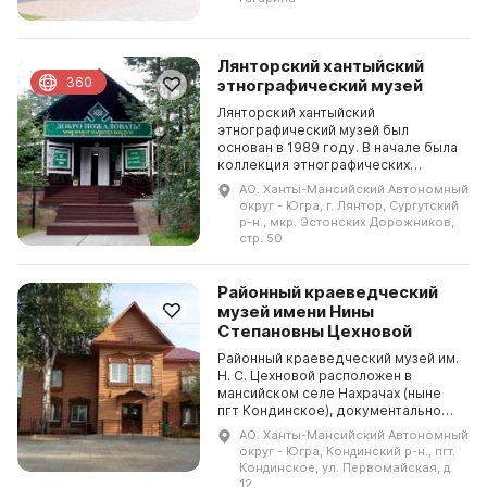
пос...
Лянторский хантыйский
360
этнографический музей
Лянторский хантыйский
этнографический музей был
основан в 1989 году. В начале была
коллекция этнографических
предметов Александра Куликова,
АО. Ханты-Мансийский Автономный
этнографа по профессии. В январе
округ - Югра, г. Лянтор, Сургутский
1990 года Анатолий Субботин...
р-н., мкр. Эстонских Дорожников,
стр. 50
Районный краеведческий
музей имени Нины
Степановны Цехновой
Районный краеведческий музей им.
Н. С. Цехновой расположен в
мансийском селе Нахрачах (ныне
пгт Кондинское), документально
упоминаемом с 1714 г.
АО. Ханты-Мансийский Автономный
Археологические памятники в
округ - Югра, Кондинский р-н., пгт.
окрестностях говорят о том,...
Кондинское, ул. Первомайская, д.
12