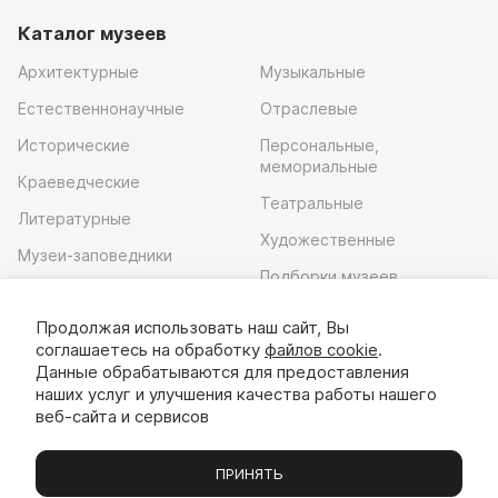
Каталог музеев
Архитектурные
Музыкальные
Естественнонаучные
Отраслевые
Исторические
Персональные,
мемориальные
Краеведческие
Театральные
Литературные
Художественные
Музеи-заповедники
Подборки музеев
Музей современного
искусства
Продолжая использовать наш сайт, Вы
соглашаетесь на обработку
файлов cookie
.
Скачать приложение
Данные обрабатываются для предоставления
наших услуг и улучшения качества работы нашего
веб-сайта и сервисов
ПРИНЯТЬ
Музеи
Выставки
Экскурсии
Чаты
Вы