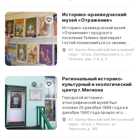
Историко-краеведческий
музей «Отражение»
Историко-краеведческий музей
«Отражение» городского
поселения Талинка приглашает
гостей познакомиться со своими
коллекциями, которые
АО. Ханты-Мансийский Автономный
представлены в постоянных
округ - Югра, Октябрьский р-н., пгт.
экспозициях и временных
Талинка, мкр. 2-й, д. 6
выставках. Здесь ...
Региональный историко-
культурный и экологический
центр г. Мегиона
Городской историко-
этнографический музей был
основан 29 декабря 1989 года и в
декабре 1990 года прошло его
открытие. Находится он в 42 км от
АО. Ханты-Мансийский Автономный
города Мегиона и представляет
округ - Югра, г. Мегион, ул.
собой реконструкцию хантыйско...
Заречная, д. 16Б