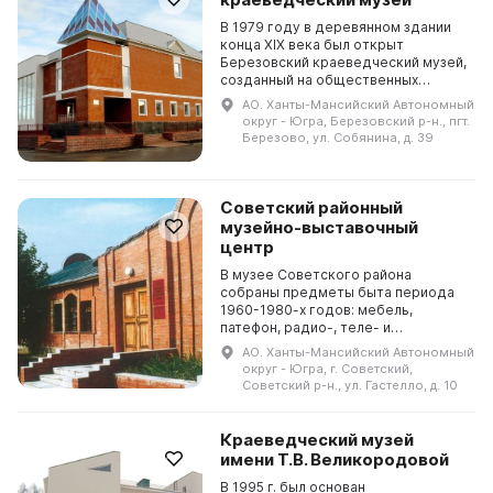
В 1979 году в деревянном здании
конца XIX века был открыт
Березовский краеведческий музей,
созданный на общественных
началах. Для развития учреждения
АО. Ханты-Мансийский Автономный
была привлечена местная
округ - Югра, Березовский р-н., пгт.
интеллигенция. В 1988 году...
Березово, ул. Собянина, д. 39
Советский районный
музейно-выставочный
центр
В музее Советского района
собраны предметы быта периода
1960-1980-х годов: мебель,
патефон, радио-, теле- и
фотоаппаратура, орудия труда,
АО. Ханты-Мансийский Автономный
рабочая одежда, награды
округ - Югра, г. Советский,
строителей, лесозаготовителей и
Советский р-н., ул. Гастелло, д. 10
железн...
Краеведческий музей
имени Т.В. Великородовой
В 1995 г. был основан