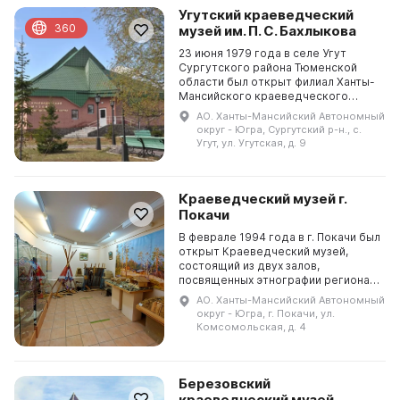
Угутский краеведческий
360
музей им. П. C. Бахлыкова
23 июня 1979 года в селе Угут
Сургутского района Тюменской
области был открыт филиал Ханты-
Мансийского краеведческого
музея....
АО. Ханты-Мансийский Автономный
округ - Югра, Сургутский р-н., с.
Угут, ул. Угутская, д. 9
Краеведческий музей г.
Покачи
В феврале 1994 года в г. Покачи был
открыт Краеведческий музей,
состоящий из двух залов,
посвященных этнографии региона,
зала о природе края и зала для
АО. Ханты-Мансийский Автономный
временных выставок.
округ - Югра, г. Покачи, ул.
Стационарные экспозиции пред...
Комсомольская, д. 4
Березовский
краеведческий музей