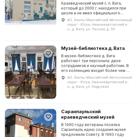
Краеведческий музей с. п. Вата,
который до 2000 г. находился при
школе и не имел официального
статуса, а затем был объединен с
АО. Ханты-Мансийский Автономный
местной библиотекой и назывался
округ - Югра, Нижневартовский р-
Музей-библиотека с....
н., д. Вата, ул. Лесная, д. 36
Музей-библиотека д. Вата
В музее-библиотеке д. Вата
работают три персонала: двое
сотрудников и научный работник. В
его коллекцию входит более чем 17
сотен экспонатов, из них 1500
АО. Ханты-Мансийский Автономный
представлены в экспозициях и
округ - Югра, Нижневартовский р-
входят в основные...
н., д. Вата, ул. Кедровая
Саранпаульский
краеведческий музей
В 1990 году ветераны поселка
Саранпауль идею создания музея
предложили Совету. В 1993 году