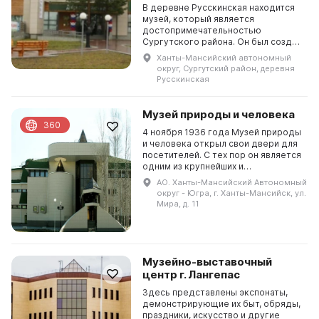
В деревне Русскинская находится
музей, который является
достопримечательностью
Сургутского района. Он был создан
в 1988 году Александром
Ханты-Мансийский автономный
Павловичем Ядрошниковым,
округ, Сургутский район, деревня
который изготовил необычную
Русскинская
коллекцию ...
Музей природы и человека
360
4 ноября 1936 года Музей природы
и человека открыл свои двери для
посетителей. С тех пор он является
одним из крупнейших и
современнейших культурных
АО. Ханты-Мансийский Автономный
центров Ханты-Мансийского
округ - Югра, г. Ханты-Мансийск, ул.
автономного округа. Здесь...
Мира, д. 11
Музейно-выставочный
центр г. Лангепас
Здесь представлены экспонаты,
демонстрирующие их быт, обряды,
праздники, искусство и другие