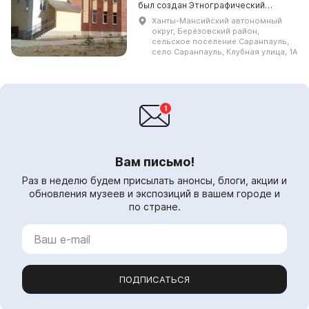
был создан Этнографический
центр, в который были переданы
Ханты-Мансийский автономный
документы, фото и предметы быта.
округ, Берёзовский район,
В 1999 году на баз...
сельское поселение Саранпауль,
село Саранпауль, Клубная улица, 1А
Вам письмо!
Раз в неделю будем присылать анонсы, блоги, акции и
обновления музеев и экспозиций в вашем городе и
по стране.
ПОДПИСАТЬСЯ