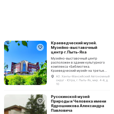
Краеведческий музей.
Музейно-выставочный
центр г. Пыть-Яха
Музейно-выставочный центр
расположен в здании культурного
комплекса «Библиотека.
Краеведческий музей» на третьем
этаже. Здесь представлены три
АО. Ханты-Мансийский Автономный
выставочных зала: в первом
округ - Югра, г. Пыть-Ях, мкр. 4-й, д.
проводятся сменные тематически...
10
Русскинской музей
Природы и Человека имени
Ядрошникова Александра
Павловича