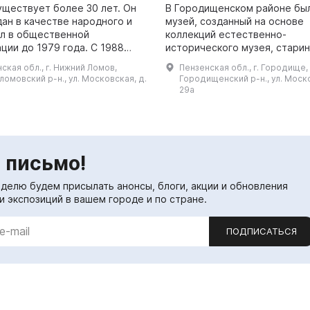
уществует более 30 лет. Он
В Городищенском районе бы
дан в качестве народного и
музей, созданный на основе
л в общественной
коллекций естественно-
ции до 1979 года. С 1988
исторического музея, старин
еет статус государственного
личных коллекций местных ж
ская обл., г. Нижний Ломов,
Пензенская обл., г. Городище,
дание, в котором он
Он включает в себя два отде
омовский р-н., ул. Московская, д.
Городищенский р-н., ул. Моско
, п...
археологии и истории ...
29а
 письмо!
еделю будем присылать анонсы, блоги, акции и обновления
и экспозиций в вашем городе и по стране.
ПОДПИСАТЬСЯ