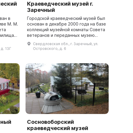
ческий
Краеведческий музей г.
Заречный
ван в
Городской краеведческий музей был
иве М. М.
основан в декабре 2000 года на базе
ета
коллекций музейной комнаты Совета
чилища.
ветеранов и переданных музею
фондов Белоярской атомной
Свердловская обл., г. Заречный, ул.
ические
электростанции имени И. В.
 д. 13Г
Островского, д. 6
Курчатова. В м...
нный
Сосновоборский
краеведческий музей