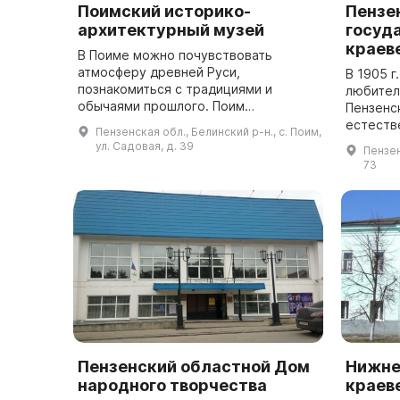
Поимский историко-
Пензе
архитектурный музей
госуд
краев
В Поиме можно почувствовать
атмосферу древней Руси,
В 1905 
познакомиться с традициями и
любител
обычаями прошлого. Поим
Пензенс
очаровывает своим неповторимым
естестве
Пензенская обл., Белинский р-н., с. Поим,
архитектурным обликом, который
он был 
ул. Садовая, д. 39
Пензен
увековечил индивидуальный стил...
отделы а
73
Пензенский областной Дом
Нижне
народного творчества
краев