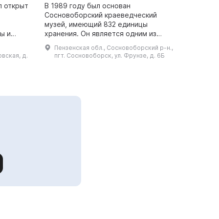
л открыт
В 1989 году был основан
Сосновоборский краеведческий
музей, имеющий 832 единицы
ы и
хранения. Он является одним из
ителей.
самых ярких муниципальных музеев
Пензенская обл., Сосновоборский р-н.,
ла:
области и имеет множество
вская, д.
пгт. Сосновоборск, ул. Фрунзе, д. 6Б
подлинных памятников культуры,...