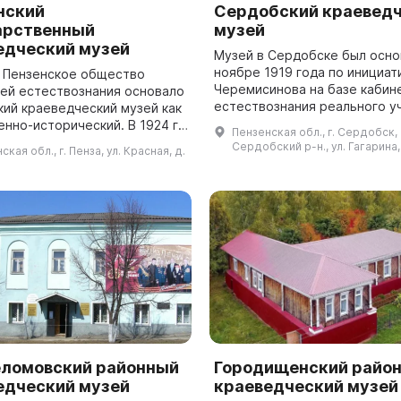
нский
Сердобский краевед
арственный
музей
едческий музей
Музей в Сердобске был осно
ноябре 1919 года по инициат
г. Пензенское общество
Черемисинова на базе кабин
ей естествознания основало
естествознания реального у
кий краеведческий музей как
В начале в музее были
нно-исторический. В 1924 г.
Пензенская обл., г. Сердобск,
палеонтологические, зоолог
переименован и появились
Сердобский р-н., ул. Гагарина,
ская обл., г. Пенза, ул. Красная, д.
и ботаничес...
рхеологии, этнографии и и...
ломовский районный
Городищенский райо
едческий музей
краеведческий музей