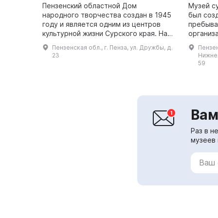
Пензенский областной Дом
Музей с
народного творчества создан в 1945
был соз
году и является одним из центров
пребыва
культурной жизни Сурского края. Наш
организа
коллектив предан своему делу и
года им
Пензенская обл., г. Пенза, ул. Дружбы, д.
Пензен
направлен на то, чтобы доставить
музея. З
23
Нижнел
культур...
находится
59
Вам
Раз в н
музеев 