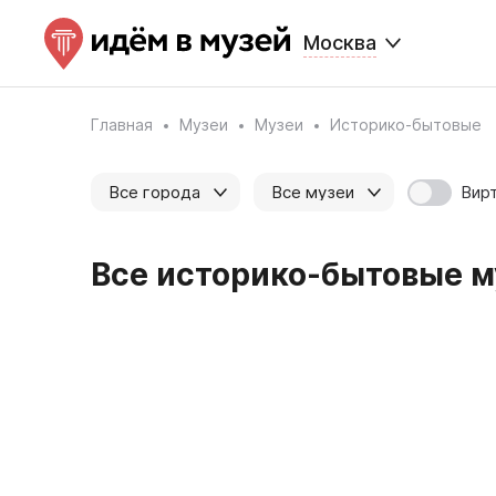
Москва
Главная
Музеи
Музеи
Историко-бытовые
Вир
Все города
Все музеи
Все историко-бытовые му