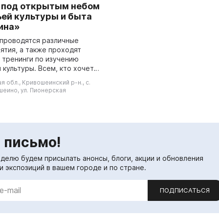
 под открытым небом
ьей культуры и быта
ина»
 проводятся различные
ятия, а также проходят
и тренинги по изучению
 культуры. Всем, кто хочет
 казачьей культуре и быте,
я обл., Кривошеинский р-н., с.
Братина» предлагает
еино, ул. Пионерская
 и поз...
 письмо!
еделю будем присылать анонсы, блоги, акции и обновления
и экспозиций в вашем городе и по стране.
ПОДПИСАТЬСЯ