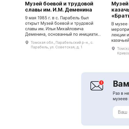
Музей боевой и трудовой
Музей
славы им. И.М. Деменина
казач
«Брат
9 мая 1985 г. в с. Парабель был
открыт Музей боевой и трудовой
В музее
славы им. Ильи Михайловича
меропри
Деменина, основанный по инициативе
лекции 
ветерана Великой Отечественной
казачьей
Томская обл., Парабельский р-н., с.
войны 1941–1945 гг. Сбор материала
узнать о
Парабель, ул. Советская, д. 1
Томска
для музея...
музей «
Кривош
приятное
Вам
Раз в н
музеев 