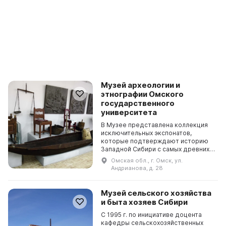
Музей археологии и
этнографии Омского
государственного
университета
В Музее представлена коллекция
исключительных экспонатов,
которые подтверждают историю
Западной Сибири с самых древних
времен и до современности.
Омская обл., г. Омск, ул.
Большинство предметов в
Андрианова, д. 28
экспозиции – это результат рас...
Музей сельского хозяйства
и быта хозяев Сибири
С 1995 г. по инициативе доцента
кафедры сельскохозяйственных