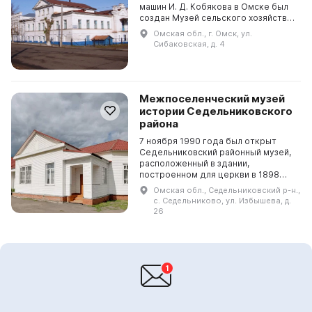
машин И. Д. Кобякова в Омске был
создан Музей сельского хозяйства
и быта хозяев Сибири. Основу его
Омская обл., г. Омск, ул.
коллекций составляют предметы
Сибаковская, д. 4
крестьянск...
Межпоселенческий музей
истории Седельниковского
района
7 ноября 1990 года был открыт
Седельниковский районный музей,
расположенный в здании,
построенном для церкви в 1898
году. Здесь представлены 7
Омская обл., Седельниковский р-н.,
основных экспозиций, изучающих
с. Седельниково, ул. Избышева, д.
историю освоения и развити...
26