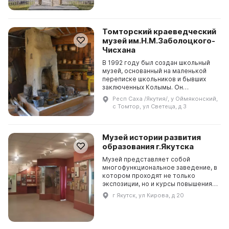
Томторский краеведческий
музей им.Н.М.Заболоцкого-
Чисхана
В 1992 году был создан школьный
музей, основанный на маленькой
переписке школьников и бывших
заключенных Колымы. Он
руководится заслуженным
Респ Саха /Якутия/, у Оймяконский,
учителем России М. П. Бояровой. В
с Томтор, ул Светеца, д 3
настоящее время он являетс...
Музей истории развития
образования г.Якутска
Музей представляет собой
многофункциональное заведение, в
котором проходят не только
экспозиции, но и курсы повышения
квалификации педагогов различных
г Якутск, ул Кирова, д 20
учреждений. Организация и
проведение образователь...