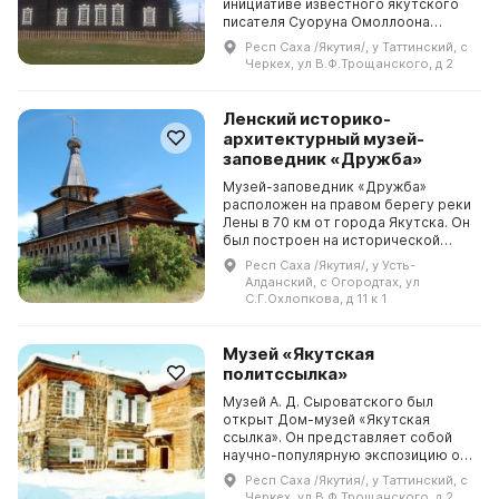
инициативе известного якутского
писателя Суоруна Омоллоона
(Дмитрия Кононовича Сивцева).
Респ Саха /Якутия/, у Таттинский, с
Жители Таттинского улуса
Черкех, ул В.Ф.Трощанского, д 2
бесплатно и своими рук...
Ленский историко-
архитектурный музей-
заповедник «Дружба»
Музей-заповедник «Дружба»
расположен на правом берегу реки
Лены в 70 км от города Якутска. Он
был построен на исторической
точке первоначального основания
Респ Саха /Якутия/, у Усть-
г. Якутска в 1632 году под
Алданский, с Огородтах, ул
руководством Петра...
С.Г.Охлопкова, д 11 к 1
Музей «Якутская
политссылка»
Музей А. Д. Сыроватского был
открыт Дом-музей «Якутская
ссылка». Он представляет собой
научно-популярную экспозицию о
революционных движениях в
Респ Саха /Якутия/, у Таттинский, с
Якутии в период с конца XIX по
Черкех, ул В.Ф.Трощанского, д 2