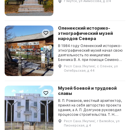
г Якутск, ул Аммосова, д 3/4
Севера имени Емельяна
Ярославского. Он расположен в
городе ...
Оленекский историко-
этнографический музей
народов Севера
В 1984 году Оленекский историко-
этнографический музей начал свою
деятельность по инициативе
Бенчика В. А. при помощи Семенова
Х. Н. (кандидата технических наук) и
Респ Саха /Якутия/, с Оленек, ул
Архипова Н. Д. (кандидата
Октябрьская, д 44
исторически...
Музей боевой и трудовой
славы
В. П. Романов, местный архитектор,
принял на себя авторство проекта
здания, а А. П. Долгунов руководил
процессом строительства. Т. Н.
Афанасьева, работник музея,
Респ Саха /Якутия/, г Вилюйск, ул
составила план экспозиции, а Н. Н.
Пионерская, д 4
Иуд...