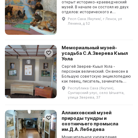
открыт историко-краеведческий
музей. В начале он состоял из двух
отделов: исторического и
природного. В экспозициях музея
Респ Саха /Якутия/, г Ленск, ул
были представлены орудия труда,
Ленина, д 52
оружие, одеж...
Мемориальный музей-
усадьба С.А.Зверева Кыыл
Уола
Сергей Зверев-Кыыл Уола -
персонаж велический. Он внесен в
Большую советскую энциклопедию
как певец, писатель, зачинатель
якутской сценической
Республика Саха (Якутия),
танцевальной культуры,
Сунтарский улус, село Ыгыатта,
непревзойденный знаток
улица Зверева, 37
народного и...
Аллаиховский музей
природы тундры и
охотничьего промысла
им.Д.А. Лебедева
Муниципальное учреждение