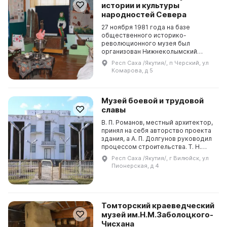
истории и культуры
народностей Севера
27 ноября 1981 года на базе
общественного историко-
революционного музея был
организован Нижнеколымский
музей истории и культуры народов
Респ Саха /Якутия/, п Черский, ул
Севера, являющийся филиалом
Комарова, д 5
Якутского объединённого музея
им. Ем...
Музей боевой и трудовой
славы
В. П. Романов, местный архитектор,
принял на себя авторство проекта
здания, а А. П. Долгунов руководил
процессом строительства. Т. Н.
Афанасьева, работник музея,
Респ Саха /Якутия/, г Вилюйск, ул
составила план экспозиции, а Н. Н.
Пионерская, д 4
Иуд...
Томторский краеведческий
музей им.Н.М.Заболоцкого-
Чисхана