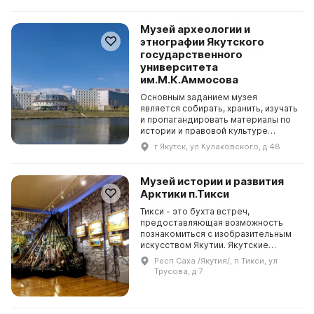
Музей археологии и
этнографии Якутского
государственного
университета
им.М.К.Аммосова
Основным заданием музея
является собирать, хранить, изучать
и пропагандировать материалы по
истории и правовой культуре
России. Музей также занимается
г Якутск, ул Кулаковского, д 48
проведением научных и
просветительских мероприяти...
Музей истории и развития
Арктики п.Тикси
Тикси - это бухта встреч,
предоставляющая возможность
познакомиться с изобразительным
искусством Якутии. Якутские
мастера известны своими
Респ Саха /Якутия/, п Тикси, ул
произведениями, имеющими
Трусова, д 7
значительную тематику
социалистическо...