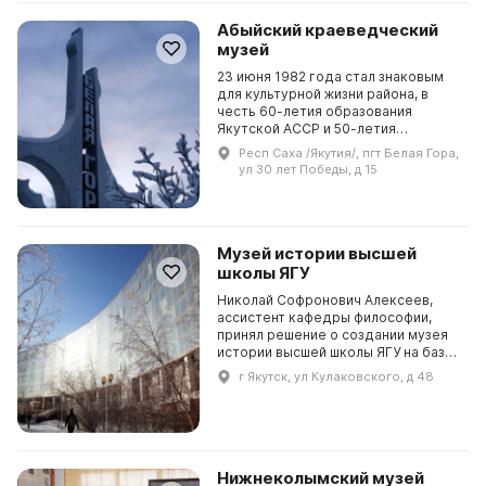
Абыйский краеведческий
музей
23 июня 1982 года стал знаковым
для культурной жизни района, в
честь 60-летия образования
Якутской АССР и 50-летия
вхождения Якутии в состав
Респ Саха /Якутия/, пгт Белая Гора,
Российского государства был
ул 30 лет Победы, д 15
открыт историко-краеведческий
м...
Музей истории высшей
школы ЯГУ
Николай Софронович Алексеев,
ассистент кафедры философии,
принял решение о создании музея
истории высшей школы ЯГУ на базе
общественных начал. В 70-е годы
г Якутск, ул Кулаковского, д 48
его курировали кафедра
философии и кафедра об...
Нижнеколымский музей