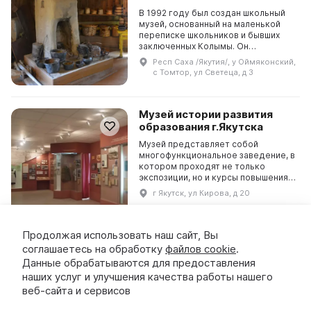
В 1992 году был создан школьный
музей, основанный на маленькой
переписке школьников и бывших
заключенных Колымы. Он
руководится заслуженным
Респ Саха /Якутия/, у Оймяконский,
учителем России М. П. Бояровой. В
с Томтор, ул Светеца, д 3
настоящее время он являетс...
Музей истории развития
образования г.Якутска
Музей представляет собой
многофункциональное заведение, в
котором проходят не только
экспозиции, но и курсы повышения
квалификации педагогов различных
г Якутск, ул Кирова, д 20
учреждений. Организация и
проведение образователь...
Продолжая использовать наш сайт, Вы
соглашаетесь на обработку
файлов cookie
.
Абыйский краеведческий
Данные обрабатываются для предоставления
музей
наших услуг и улучшения качества работы нашего
23 июня 1982 года стал знаковым
веб-сайта и сервисов
для культурной жизни района, в
честь 60-летия образования