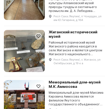
культуры Аллаиховский музей
природы тундры и охотничьего
промысла им. Д. А. Лебедева
находится в Республике Саха
Респ Саха /Якутия/, п Чокурдах, ул
(Якутия). Главная задача музея -
им Ю.Гагарина, д 16А
полное отображение природы Ин...
Жиганский исторический
музей
Районный исторический музей
Жиганского района находится в
селе Жиганске и является центром
Жиганского национального
эвенкийского района. Он был
Респ Саха /Якутия/, с Жиганск, ул
создан в 1989 году на базе
Октябрьская, д 19 к а
пришкольного музея. В 2010 го...
Мемориальный дом-музей
М.К. Аммосова
Мемориальный дом-музей Максима
Кировича Аммосова является
филиалом Якутского
государственного объединенного
музея истории и культуры народов