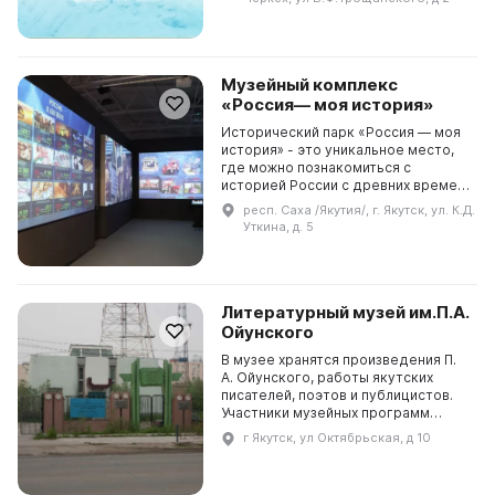
начало XX века. Экспозици...
Музейный комплекс
«Россия— моя история»
Исторический парк «Россия — моя
история» - это уникальное место,
где можно познакомиться с
историей России с древних времен
и до наших дней. Экспозиция
респ. Саха /Якутия/, г. Якутск, ул. К.Д.
представлена в разнообразных
Уткина, д. 5
формах информационн...
Литературный музей им.П.А.
Ойунского
В музее хранятся произведения П.
А. Ойунского, работы якутских
писателей, поэтов и публицистов.
Участники музейных программ
могут посетить выставку и
г Якутск, ул Октябрьская, д 10
прослушать лекции о жизни и
творчестве П. Ойунског...