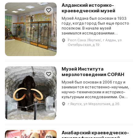
Алданский историко-
краеведческий музей
Музей Алдана был основан в 1933
году, когда город был еще просто
поселком. В начале музей
занимался исследованиями
минералогии. В 1999 году
Респ Саха /Якутия/, г Алдан, ул
деревянное здание уничтожило все
Октябрьская, д 19
экспонаты, но работники муз...
Музей Института
мерзлотоведения СОРАН
Музей был основан в 2006 году и
занимается естественно-научным,
научно-техническим и историко-
культурным исследованиями. Он
включает в себя три основных
г Якутск, ул Мерзлотная, д 36
музейно-научных комплекса:
экспозиционно-выстав...
Анабарский краеведческо-