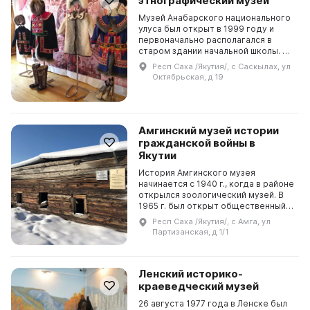
этнографический музей
Музей Анабарского национального
улуса был открыт в 1999 году и
первоначально располагался в
старом здании начальной школы. В
2005 году он переехал в новое
Респ Саха /Якутия/, с Саскылах, ул
помещение на третьем этаже
Октябрьская, д 19
Культурного центра...
Амгинский музей истории
гражданской войны в
Якутии
История Амгинского музея
начинается с 1940 г., когда в районе
открылся зоологический музей. В
1965 г. был открыт общественный
музей революционной и трудовой
Респ Саха /Якутия/, с Амга, ул
славы, которым руководил Василий
Партизанская, д 1/1
Константин...
Ленский историко-
краеведческий музей
26 августа 1977 года в Ленске был