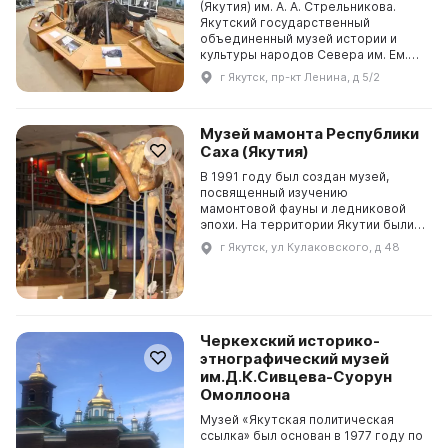
(Якутия) им. А. А. Стрельникова.
Якутский государственный
объединенный музей истории и
культуры народов Севера им. Ем.
Ярославского был основан в 1887
г Якутск, пр-кт Ленина, д 5/2
году. Он является старейшим
музеем Республики Сах...
Музей мамонта Республики
Саха (Якутия)
В 1991 году был создан музей,
посвященный изучению
мамонтовой фауны и ледниковой
эпохи. На территории Якутии были
обнаружены замечательные
г Якутск, ул Кулаковского, д 48
находки: мамонт Адамса, труп
мамонта с реки Березовки, полный...
Черкехский историко-
этнографический музей
им.Д.К.Сивцева-Суорун
Омоллоона
Музей «Якутская политическая
ссылка» был основан в 1977 году по