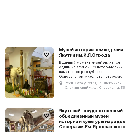
Музей истории земледелия
Якутии им.И.Я.Строда
В данный момент музей является
одним из важнейших исторических
памятников республики.
Основателем музея стал старожил
района, советско-партийный
Респ. Саха /Якутия/, г. Олекминск,
работник Василий Еремеевич
Олекминский у., ул. Спасская, д. 59
Корнилов. В последующие годы...
Якутский государственный
объединенный музей
истории и культуры народов
Севера им.Ем. Ярославского