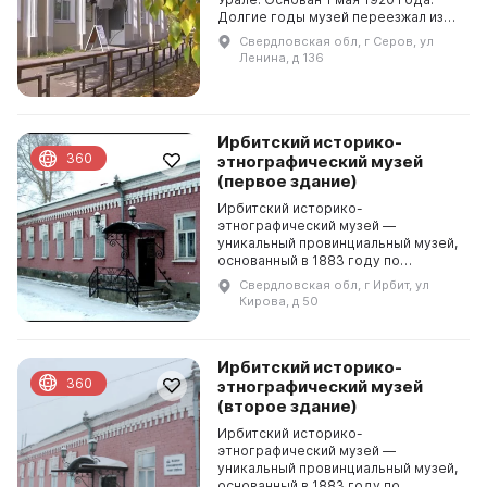
Долгие годы музей переезжал из
одного помещения в другое,
Свердловская обл, г Серов, ул
временно закрывался и открывался
Ленина, д 136
вновь. С мая 195...
Ирбитский историко-
360
этнографический музей
(первое здание)
Ирбитский историко-
этнографический музей —
уникальный провинциальный музей,
основанный в 1883 году по
инициативе Уральского общества
Свердловская обл, г Ирбит, ул
любителей естествознания (УОЛЕ).
Кирова, д 50
Газета «Ирбитский ярмарочный
листо...
Ирбитский историко-
360
этнографический музей
(второе здание)
Ирбитский историко-
этнографический музей —
уникальный провинциальный музей,
основанный в 1883 году по