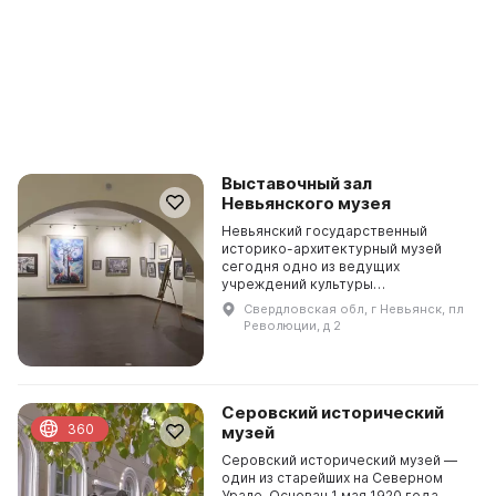
Выставочный зал
Невьянского музея
Невьянский государственный
историко-архитектурный музей
сегодня одно из ведущих
учреждений культуры
Свердловской области. Собрание
Свердловская обл, г Невьянск, пл
музейных предметов насчитывает
Революции, д 2
более 60 тысяч единиц хранения,
отража...
Серовский исторический
360
музей
Серовский исторический музей —
один из старейших на Северном
Урале. Основан 1 мая 1920 года.