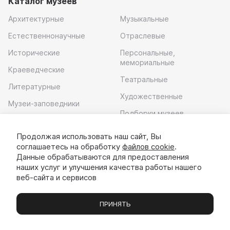
Каталог музеев
Архитектурные
Музыкальные
Естественнонаучные
Отраслевые
Исторические
Персональные,
мемориальные
Краеведческие
Театральные
Литературные
Художественные
Музеи-заповедники
Подборки музеев
Музей современного
искусства
Продолжая использовать наш сайт, Вы
соглашаетесь на обработку
файлов cookie
.
Скачать приложение
Данные обрабатываются для предоставления
наших услуг и улучшения качества работы нашего
веб-сайта и сервисов
ПРИНЯТЬ
Музеи
Выставки
Экскурсии
Чаты
Вы
© 2022 - 2026 «Идём в музей»