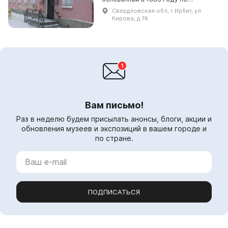
инициативе Уральского общества
Свердловская обл, г Ирбит, ул
любителей естествознания (УОЛЕ).
Кирова, д 74
Газета «Ирбитский ярмарочный
листо...
Вам письмо!
Раз в неделю будем присылать анонсы, блоги, акции и
обновления музеев и экспозиций в вашем городе и
по стране.
ПОДПИСАТЬСЯ