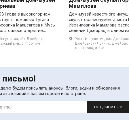
хриева
Мамилова
981 года в высокогорном
Дом-музей известного ингуш
ртоуг с помощью Тугана
скульптора-монументалиста 
ховича Мальсагова и Мусы
Израиловича Мамилова расп
состоялось открытие
селении Джейрах, в одном и
льного дома-музея,
живописных уголков Ингушетии.
Ингушетия, с/п. Джейрах,
Респ. Ингушетия, с/п. Джейрах
нного известному
открытие состоялось в сентя
хский р-н., с. Фуртоуг
Джейрахский р-н., с. Джейрах, 
ому революционеру, гер...
Д.Льянова, д 37а
 письмо!
еделю будем присылать анонсы, блоги, акции и обновления
и экспозиций в вашем городе и по стране.
ПОДПИСАТЬСЯ