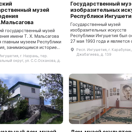
ский
Государственный муз
арственный музей
изобразительных иск
едения
Республики Ингушети
Х.Мальсагова
Государственный музей
изобразительных искусств
ий государственный музей
Республики Ингушетия был о
ения имени Т. Х. Мальсагова
27 мая 1993 года и является 
я главным музеем Республики
крупнейших музеев Ингушети
ия, занимающимся историей
Респ. Ингушетия, г. Карабулак, 
Деятельность музея охваты
рой региона. В музее
Джабагиева, д. 139
Ингушетия, г. Назрань, тер.
различные направления: с...
два филиала: музей имени Г.
льный округ, ул. С.С.Осканова, д.
иальный дом-музей
Дом-музей скульптора 