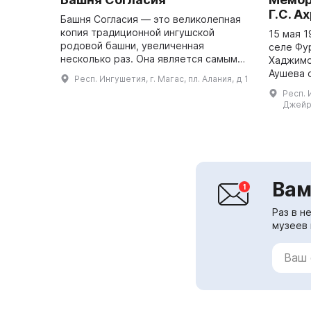
Г.С. А
Башня Согласия — это великолепная
копия традиционной ингушской
15 мая 1
родовой башни, увеличенная
селе Фу
несколько раз. Она является самым
Хаджимо
высоким зданием в Ингушетии и
Аушева 
Респ. Ингушетия, г. Магас, пл. Алания, д 1
самой высокой смотровой башней на
мемориа
Респ. 
Северном Кав...
посвяще
Джейра
ингушск
Вам
Раз в н
музеев 