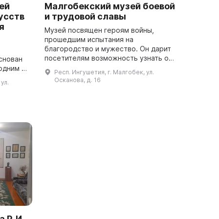
ей
Малгобекский музей боевой
усств
и трудовой славы
я
Музей посвящен героям войны,
прошедшим испытания на
благородство и мужество. Он дарит
посетителям возможность узнать о
снован
боевых деяниях и благородных
одним из
Респ. Ингушетия, г. Малгобек, ул.
поступках героев и прославить их
и.
Осканова, д. 16
ул.
память. В музее пре...
вает
Р. И.