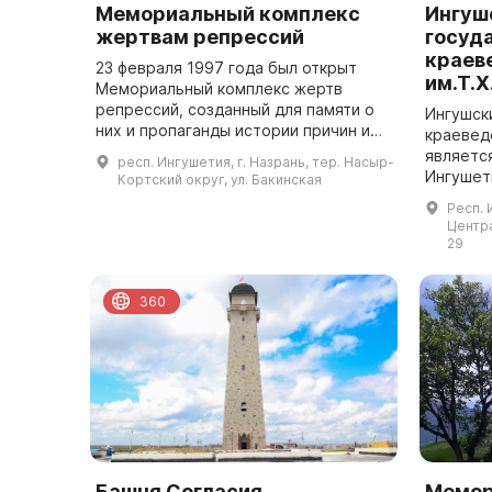
Мемориальный комплекс
Ингуш
жертвам репрессий
госуд
краев
23 февраля 1997 года был открыт
им.Т.
Мемориальный комплекс жертв
репрессий, созданный для памяти о
Ингушск
них и пропаганды истории причин и
краевед
последствий репрессий. Автором
являетс
респ. Ингушетия, г. Назрань, тер. Насыр-
проекта башни, где расположены
Ингушет
Кортский округ, ул. Бакинская
экспозиции...
и культу
Респ. 
имеются 
Центра
...
29
360
Башня Согласия
Мемор