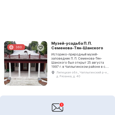
Музей-усадьба П. П.
360
Семенова-Тян-Шанского
Историко-природный музей-
заповедник П. П. Семенова-Тян-
Шанского был открыт 25 августа
1997 г. в Чаплыгинском районе в с.
Урусова в пяти км от него.
Липецкая обл., Чаплыгинский р-н.,
Экспозиция посвящена
д. Рязанка, д. 40
выдающемуся путешественнику,
ге...