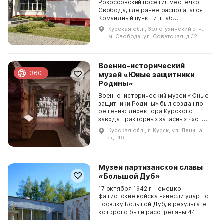
Рокоссовский посетил местечко
Свобода, где ранее располагался
Командный пункт и штаб
Центрального фронта. В честь
Курская обл., Золотухинский р-н.,
этого события был построен
м. Свобода, ул. Советская, д 32
историко-мемориальный комплек...
Военно-исторический
360
музей «Юные защитники
Родины»
Военно-исторический музей «Юные
защитники Родины» был создан по
решению директора Курского
завода тракторных запасных частей
имени 50-летия СССР в ДК КЗТЗ.
Курская обл., г. Курск, ул. Ленина,
Основатель музея — Клара
зд. 49
Александровна Рябов...
Музей партизанской славы
«Большой Дуб»
17 октября 1942 г. немецко-
фашистские войска нанесли удар по
поселку Большой Дуб, в результате
которого были расстреляны 44
мирных жителя, в том числе 26