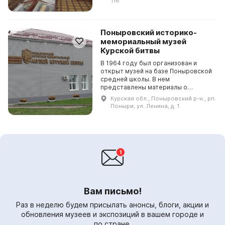
116
год...
Поныровский историко-
мемориальный музей
Курской битвы
В 1964 году был организован и
открыт музей на базе Поныровской
средней школы. В нем
представлены материалы о
событиях, произошедших на
Курская обл., Поныровский р-н., рп.
территории района в период войны:
Поныри, ул. Ленина, д. 1
оккупации, партизанском движени...
Вам письмо!
Раз в неделю будем присылать анонсы, блоги, акции и
обновления музеев и экспозиций в вашем городе и
по стране.