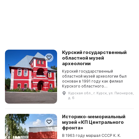
Курский государственный
областной музей
археологии
Курский государственный
областной музей археологии был
основан в 1991 году как филиал
Курского областного
краеведческого музея, а 12 августа
Курская обл., г. Курск, ул. Пионеров,
1993 года был преобразован в
д. 6
государственный областной музе...
Историко-мемориальный
музей «КП Центрального
фронта»
В 1963 году маршал СССР К. К.