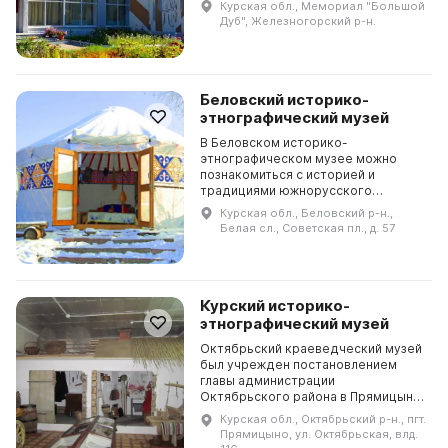
Курская обл., Мемориал "Большой
детей и пятеро грудных младенцев.
Дуб", Железногорский р-н.
Чтобы не заб...
Беловский историко-
этнографический музей
В Беловском историко-
этнографическом музее можно
познакомиться с историей и
традициями южнорусского
крестьянства. Он был открыт 12
Курская обл., Беловский р-н.,
марта 1976 года и в 1990 году
Белая сл., Советская пл., д. 57
получил звание «Народный». В 2001
году ...
Курский историко-
этнографический музей
Октябрьский краеведческий музей
был учрежден постановлением
главы администрации
Октябрьского района в Прямицыно
в день тридцатилетия
Курская обл., Октябрьский р-н., пгт.
Октябрьского района Курской
Прямицыно, ул. Октябрьская, влд.
области 11 января 2001 года. В 2006