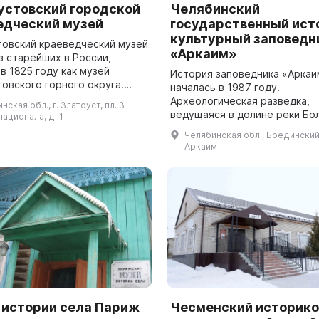
устовский городской
Челябинский
едческий музей
государственный ист
культурный заповедн
товский краеведческий музей
«Аркаим»
з старейших в России,
в 1825 году как музей
История заповедника «Аркаи
овского горного округа.
началась в 1987 году.
 коллекциями музея были
Археологическая разведка,
нская обл., г. Златоуст, пл. 3
ия минералов и горных пород
ведущаяся в долине реки Бо
ационала, д. 1
.
Караганка, обнаружила посе
Челябинская обл., Брединский р
бронзового века, и предлож
Аркаим
прекратить строительство пло
 истории села Париж
Чесменский историко