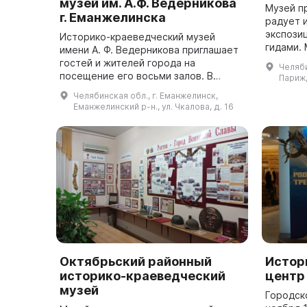
музей им. А.Ф. Ведерникова
Музей п
г. Еманжелинска
радует 
экспози
Историко-краеведческий музей
гидами. Музей был открыт в 1989
имени А. Ф. Ведерникова приглашает
году в 
гостей и жителей города на
Челяби
принад
посещение его восьми залов. В
Париж,
Михайлов
центре внимания посетителей -
Челябинская обл., г. Еманжелинск,
мемориальный зал «золотого баса
Еманжелинский р-н., ул. Чкалова, д. 16
России» Александр...
Октябрьский районный
Истор
историко-краеведческий
центр 
музей
Городск