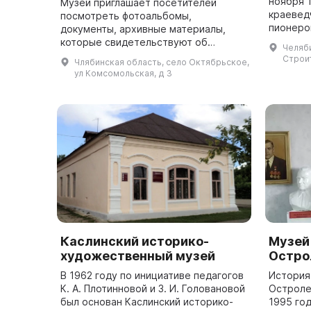
ноября 1
Музей приглашает посетителей
краевед
посмотреть фотоальбомы,
пионеро
документы, архивные материалы,
назвать
которые свидетельствуют об
Челяби
которых 
истории и культуре села. Музей в
Строит
Члябинская область, село Октябрьское,
А. Н. Куз
селе Октябрьское Челябинской
ул Комсомольская, д 3
области был открыт в 1987 ...
Каслинский историко-
Музей
художественный музей
Остро
В 1962 году по инициативе педагогов
История
К. А. Плотинновой и З. И. Головановой
Остроле
был основан Каслинский историко-
1995 го