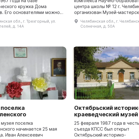
967 года на базе
комплекса Научно-образова
ческого кружка Дома
центра школы № 12 г. Челяби
в. Его основателями можно
организован Музей-мастерск
 многих людей, среди
древних и традиционных тех
нская обл., г. Трехгорный, ул.
Челябинская обл., г. Челябинск
М. А. Ананьин, Г. Н. Денисов,
Он представляет собой
елей, д. 14А
Солнечная, д. 50А
нецов, Ф. ...
интерактивный...
 поселка
Октябрьский историк
ленского
краеведческий музей
 музея поселка
25 февраля 1987 года в честь
нского начинается 25 мая
съезда КПСС был открыт
да. Иван Алексеевич
Октябрьский историко-