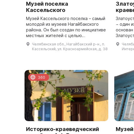
Музей поселка
Злато
Кассельского
краев
Музей Кассельского поселка – самый
Златоус
молодой из музеев Нагайбакского
− один и
района. Он был создан по инициативе
основан 
местных жителей с целью
Златоуст
сохранения и развития национальной
Первыми
Челябинская обл., Нагайбакский р-н., п.
Челяби
культуры и самобытности
коллекц
Кассельский, ул. Красноармейская, д. 38
Интерн
автохтонного н...
и колле..
360
Историко-краеведческий
Музей