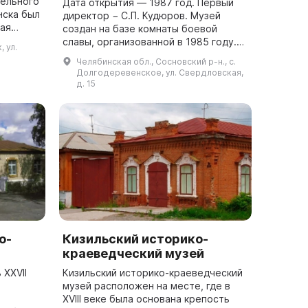
тельного
Дата открытия — 1987 год. Первый
нска был
директор − С.П. Кудюров. Музей
ая
создан на базе комнаты боевой
нологий.
славы, организованной в 1985 году.
, ул.
Объем экспозиционных площадей —
Челябинская обл., Сосновский р-н., с.
284 кв. м. Сосновский районный
Долгодеревенское, ул. Свердловская,
музей ра...
д. 15
о-
Кизильский историко-
краеведческий музей
 ХХVII
Кизильский историко-краеведческий
музей расположен на месте, где в
XVIII веке была основана крепость