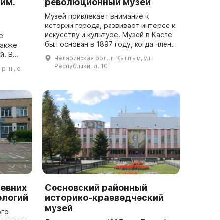
им.
революционный музей
Музей привлекает внимание к
истории города, развивает интерес к
искусству и культуре. Музей в Касле
е
был основан в 1897 году, когда члены
также
Международного геологического
. В
Челябинская обл., г. Кыштым, ул.
конгресса посетили заводской м...
в честь
Республики, д. 10
-н., с.
ликова
евних
Сосновский районный
ологий
историко-краеведческий
музей
ого