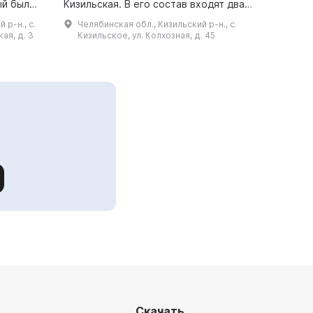
ый был
Кизильская. В его состав входят два
 бюро
исторических здания: деревянное
 р-н., с.
Челябинская обл., Кизильский р-н., с.
 года. В
опалубленное домик и кирпичный ...
ая, д. 3
Кизильское, ул. Колхозная, д. 45
Скачать