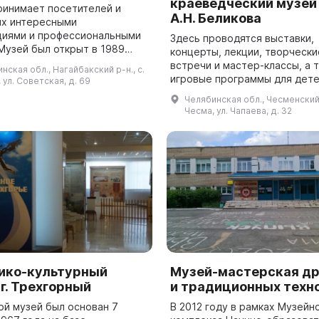
краеведческий музей 
ринимает посетителей и
А.Н. Беликова
их интересными
циями и профессиональными
Здесь проводятся выставки,
концерты, лекции, творчески
большом казачьем доме,
встречи и мастер-классы, а 
нская обл., Нагайбакский р-н., с.
лежавшем Андрею
игровые программы для детей
 ул. Советская, д. 69
ичу Тинибаеву. Он бы...
2002 году был открыт музей 
Челябинская обл., Чесменский р
заслуженного гражданина Бе
Чесма, ул. Чапаева, д. 32
Андрея Ни...
ико-культурный
Музей-мастерская др
г. Трехгорный
и традиционных техн
ой музей был основан 7
В 2012 году в рамках Музейн