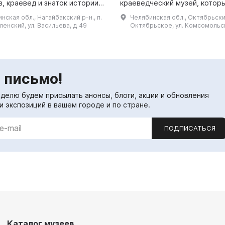
, краевед и знаток истории
краеведческий музей, котор
села и края, был
подготовлен после принятия
нская обл., Нагайбакский р-н., п.
Челябинская обл., Октябрьский
атором и первым директором
райкома КПСС 11 августа 1982
енский, ул. Васильева, д 49
Октябрьское, ул. Комсомольск
оторый на сегодня...
музее представлены ...
 письмо!
еделю будем присылать анонсы, блоги, акции и обновления
и экспозиций в вашем городе и по стране.
ПОДПИСАТЬСЯ
Каталог музеев