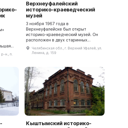
Верхнеуфалейский
орико-
историко-краеведческий
ик
музей
3 ноября 1967 года в
Верхнеуфалейске был открыт
м»
историко-краеведческий музей. Он
расположен в двух старинных
купеческих особняках, построенных
льшая
Челябинская обл., г. Верхний Уфалей, ул.
в 1894 и 1924 годах. Музей создала
ление
Ленина, д. 159
-н., п.
группа людей, которые ...
ила
т...
-
Кыштымский историко-