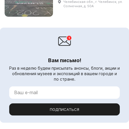
Челябинская обл., г. Челябинск, ул.
традиционных технологий. Он
Солнечная, д. 50А
представляет собой
интерактивный...
Вам письмо!
Раз в неделю будем присылать анонсы, блоги, акции и
обновления музеев и экспозиций в вашем городе и
по стране.
ПОДПИСАТЬСЯ