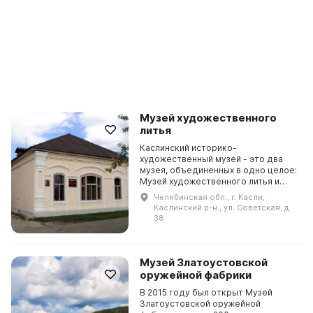
Музей художественного
литья
Каслинский историко-
художественный музей - это два
музея, объединенных в одно целое:
Музей художественного литья и
Дом-музей скульптора А. В.
Челябинская обл., г. Касли,
Чиркина. В первом представлена
Каслинский р-н., ул. Советская, д.
уникальная коллекция чугунн...
38
Музей Златоустовской
оружейной фабрики
В 2015 году был открыт Музей
Златоустовской оружейной