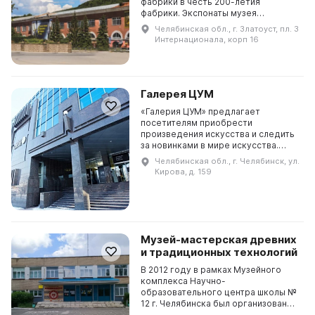
фабрики в честь 200-летия
фабрики. Экспонаты музея
представляют собой уникальное
Челябинская обл., г. Златоуст, пл. 3
украшенное холодное оружие
Интернационала, корп 16
мастеров первой половины XIX
века, изд...
Галерея ЦУМ
«Галерия ЦУМ» предлагает
посетителям приобрести
произведения искусства и следить
за новинками в мире искусства.
«Галерия ЦУМ» была создана в
Челябинская обл., г. Челябинск, ул.
рамках торговой галереи «ЦУМ
Кирова, д. 159
Челябинск» с целью предста...
Музей-мастерская древних
и традиционных технологий
В 2012 году в рамках Музейного
комплекса Научно-
образовательного центра школы №
12 г. Челябинска был организован
Музей-мастерская древних и