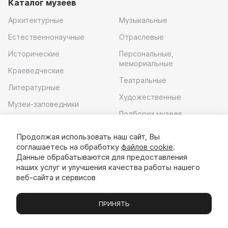
Каталог музеев
Архитектурные
Музыкальные
Естественнонаучные
Отраслевые
Исторические
Персональные,
мемориальные
Краеведческие
Театральные
Литературные
Художественные
Музеи-заповедники
Подборки музеев
Музей современного
искусства
Продолжая использовать наш сайт, Вы
соглашаетесь на обработку
файлов cookie
.
Скачать приложение
Данные обрабатываются для предоставления
наших услуг и улучшения качества работы нашего
веб-сайта и сервисов
ПРИНЯТЬ
Музеи
Выставки
Экскурсии
Чаты
Вы
© 2022 - 2026 «Идём в музей»