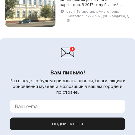
характера. В 2017 году бывший
купеческий особняк чистопольских
респ. Татарстан, г. Чистополь,
купцов Чукашевых был передан в
Чистопольский р-н., ул. К.Маркса, д.
аренду Чистопольскому г...
15
Вам письмо!
Раз в неделю будем присылать анонсы, блоги, акции и
обновления музеев и экспозиций в вашем городе и
по стране.
ПОДПИСАТЬСЯ