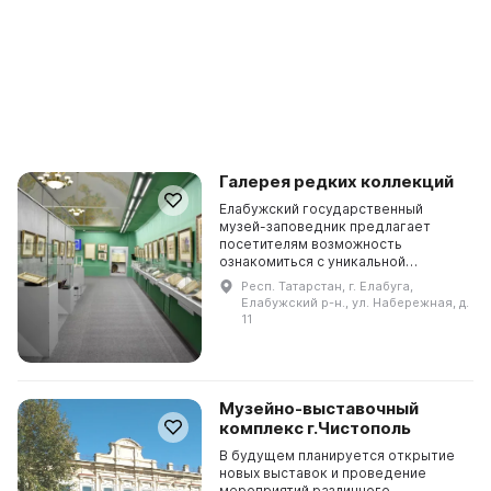
Галерея редких коллекций
Елабужский государственный
музей-заповедник предлагает
посетителям возможность
ознакомиться с уникальной
выставкой «В мире священного
Респ. Татарстан, г. Елабуга,
Корана», составленной из двух
Елабужский р-н., ул. Набережная, д.
частных коллекций. В галерее
11
предста...
Музейно-выставочный
комплекс г.Чистополь
В будущем планируется открытие
новых выставок и проведение
мероприятий различного