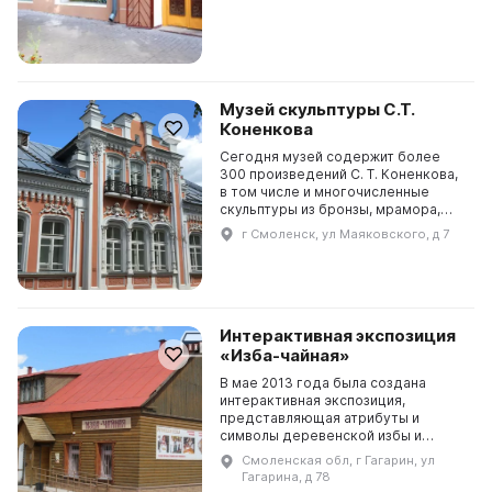
воспоминаний и игр. Для то...
Музей скульптуры С.Т.
Коненкова
Сегодня музей содержит более
300 произведений С. Т. Коненкова,
в том числе и многочисленные
скульптуры из бронзы, мрамора,
дерева. В музее проводятся
г Смоленск, ул Маяковского, д 7
различные мероприятия, в том
числе выставки, Музей...
Интерактивная экспозиция
«Изба-чайная»
В мае 2013 года была создана
интерактивная экспозиция,
представляющая атрибуты и
символы деревенской избы и
предметы крестьянского быта
Смоленская обл, г Гагарин, ул
Смоленщины. В центре интерьера
Гагарина, д 78
расположен известный «красный