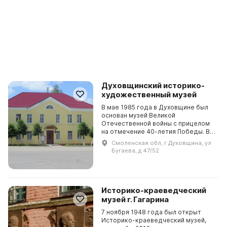
Духовщинский историко-
художественный музей
В мае 1985 года в Духовщине был
основан музей Великой
Отечественной войны с прицелом
на отмечение 40-летия Победы. В
1991 году проект был официально
Смоленская обл, г Духовщина, ул
признан государственным и в 2000
Бугаева, д 47/52
году была создана ...
Историко-краеведческий
музей г. Гагарина
7 ноября 1948 года был открыт
Историко-краеведческий музей,