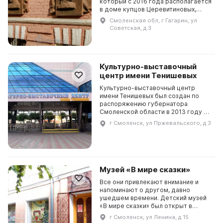
который с 2016 года располагается
в доме купцов Церевитиновых,
построенном в конце XVIII века. В
Смоленская обл, г Гагарин, ул
этом доме в 1812 году временно
Советская, д 3
останавливал...
Культурно-выставочный
центр имени Тенишевых
Культурно-выставочный центр
имени Тенишевых был создан по
распоряжению губернатора
Смоленской области в 2013 году и
официально открыт 1 сентября в
г Смоленск, ул Пржевальского, д 3
честь 1150-летия города
Смоленска. Центр расположен в...
Музей «В мире сказки»
Все они привлекают внимание и
напоминают о другом, давно
ушедшем времени. Детский музей
«В мире сказки» был открыт в
декабре 1992 года и приглашает
г Смоленск, ул Ленина, д 15
взрослых и детей в мир