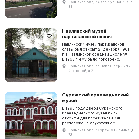
Брянская обл, г Севск, ул Ленина, д
севской старины и современной
33
истории. Одним из гл...
Навлинский музей
партизанской славы
Навлинский музей партизанской
славы был открыт 21 декабря 1961
г. в Навлинской средней школе № 1.
В 1968 г. ему было присвоено
звание «Народный музей
Брянская обл, рп Навля, пер Липы
партизанской славы» и он переехал
Карповой, д 2
в отдельное здан...
Суражский краеведческий
музей
В 1990 году двери Суражского
краеведческого музея были
открыты для посетителей. Он
расположен в двухэтажном
кирпичном здании 1893 года
Брянская обл, г Сураж, ул Ленина, д
постройки, которое было
73
купеческим особняком Моисея