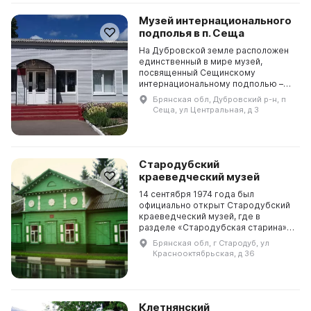
Музей интернационального
подполья в п. Сеща
На Дубровской земле расположен
единственный в мире музей,
посвященный Сещинскому
интернациональному подполью –
героической странице борьбы
Брянская обл, Дубровский р-н, п
против немецко-фашистских
Сеща, ул Центральная, д 3
захватчиков. Слово «Сеща» стало
сим...
Стародубский
краеведческий музей
14 сентября 1974 года был
официально открыт Стародубский
краеведческий музей, где в
разделе «Стародубская старина»
представлены археологические
Брянская обл, г Стародуб, ул
находки, материалы о
Краснооктябрьская, д 36
стародубском полке времен
гетманств...
Клетнянский