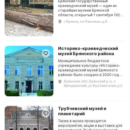
Брянский государственный
краеведческий музей — один из
старейших музеев Брянской
области, открытый 1 сентября 1921
года. Основателем и первым
г Брянск, пл Партизан, д 6
директором музея был краевед и
археолог С. С. Деев. В годы...
Историко-краеведческий
музей Брянского района
Муниципальное бюджетное
учреждение культуры «Историко-
краеведческий музей Брянского
района» было создано в 2000 году
в соответствии с Гражданским
Брянская обл, Брянский р-н, п
кодексом Российской Федерации.
Мичуринский, ул Выставочная, д 2
В 2013 году в музее был...
Трубчевский музей и
планетарий
Также в музее проводятся
мероприятия, акции и выставки для