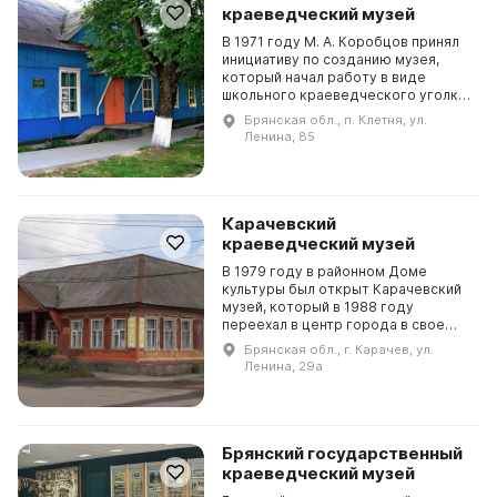
краеведческий музей
В 1971 году М. А. Коробцов принял
инициативу по созданию музея,
который начал работу в виде
школьного краеведческого уголка
средней общеобразовательной
Брянская обл., п. Клетня, ул.
школы № 2. В 1978 году музей
Ленина, 85
переехал в нынешнее...
Карачевский
краеведческий музей
В 1979 году в районном Доме
культуры был открыт Карачевский
музей, который в 1988 году
переехал в центр города в свое
отдельное здание. В музее собрано
Брянская обл., г. Карачев, ул.
более 8 тысяч предметов,
Ленина, 29а
представляющих историю ...
Брянский государственный
краеведческий музей