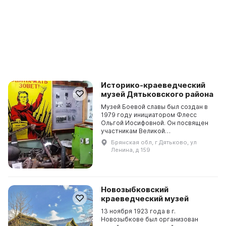
Историко-краеведческий
музей Дятьковского района
Музей Боевой славы был создан в
1979 году инициатором Флесс
Ольгой Иосифовной. Он посвящен
участникам Великой
Отечественной войны из
Брянская обл, г Дятьково, ул
Дятьковского района. Экспозиция
Ленина, д 159
первого зала показывает начало
парт...
Новозыбковский
краеведческий музей
13 ноября 1923 года в г.
Новозыбкове был организован