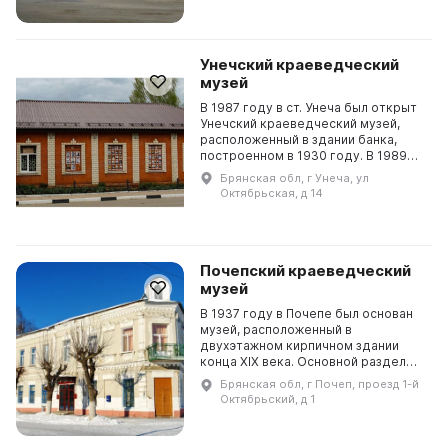
Ицковича Юдов...
Унечский краеведческий
музей
В 1987 году в ст. Унеча был открыт
Унечский краеведческий музей,
расположенный в здании банка,
построенном в 1930 году. В 1989
году он получил статус филиала
Брянская обл, г Унеча, ул
Брянского государственного
Октябрьская, д 14
объединенного к...
Почепский краеведческий
музей
В 1937 году в Почепе был основан
музей, расположенный в
двухэтажном кирпичном здании
конца XIX века. Основной раздел
экспозиции посвящен
Брянская обл, г Почеп, проезд 1-й
археологической культуре Почепа,
Октябрьский, д 1
прославленной Ф. М. Заверняевы...