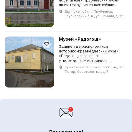
посетителей. Трубчевский музей
является одним из важнейших
культурных учреждений. Он был
Брянская обл., г. Трубчевск,
организован в 1919 году Георгием
Трубчевский р-н., ул. Ленина, д. 72
Михайловичем Пор...
Музей «Радогощ»
Здание, где расположился
историко-краеведческий музей
«Радогощ», согласно
утверждениям историков-
краеведов, было построено в
Брянская обл., Погарский р-н., пгт.
конце XIX века и принадлежало
Погар, Советская пл., д. 7
купцу-аристократу Левандо. Он
жил в Петербург...