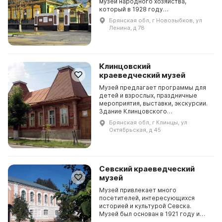
музей народного хозяйства,
который в 1928 году
преобразовался в государственный
Брянская обл, г Новозыбков, ул
краеведческий музей. Во главе
Ленина, д 78
музея стоял Егор Петрович
Медведев – ...
Клинцовский
краеведческий музей
Музей предлагает программы для
детей и взрослых, праздничные
мероприятия, выставки, экскурсии.
Здание Клинцовского
краеведческого музея — памятник
Брянская обл, г Клинцы, ул
архитектуры ХIX века, именуемый
Октябрьская, д 45
«Дом нотариуса Чикил...
Севский краеведческий
музей
Музей привлекает много
посетителей, интересующихся
историей и культурой Севска.
Музей был основан в 1921 году и
состоит из трех отделов: природы,