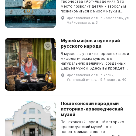
творчества «Арт-Академия». Это
место позволит детям и взрослым
познакомиться с миром науки и
культуры. Здание комплекса
Ярославская обл., г. Ярославль, ул.
представляет собой сочетание
Чайковского, д. 3
современных технологий и ар...
Музей мифов и суеверий
русского народа
В музее вы увидите героев сказок и
мифологических существ в
натуральную величину, созданных
Дарьей Чужой. Здесь вы пройдете
необычную экскурсию в мир
Ярославская обл., г. Углич,
народных праздников и обрядов,
Угличский р-н., ул. 9 Января, д. 40
познакомитесь с дре...
Пошехонский народный
историко-краеведческий
музей
Пошехонский народный историко-
краеведческий музей - это
неповторимое явление