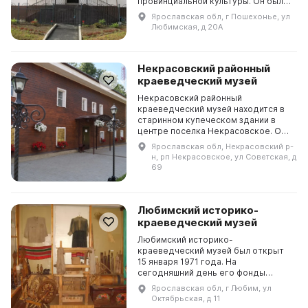
провинциальной культуры. Он был
открыт в 1974 году по инициативе
Ярославская обл, г Пошехонье, ул
местных жителей и под
Любимская, д 20А
поддержкой руководства района. В
нем...
Некрасовский районный
краеведческий музей
Некрасовский районный
краеведческий музей находится в
старинном купеческом здании в
центре поселка Некрасовское. Он
был открыт для посетителей в 2002
Ярославская обл, Некрасовский р-
году и в настоящее время музей
н, рп Некрасовское, ул Советская, д
предлагает более 5 ...
69
Любимский историко-
краеведческий музей
Любимский историко-
краеведческий музей был открыт
15 января 1971 года. На
сегодняшний день его фонды
включают почти 3000 экспонатов.
Ярославская обл, г Любим, ул
Краеведческий отдел музея
Октябрьская, д 11
представлен девятью