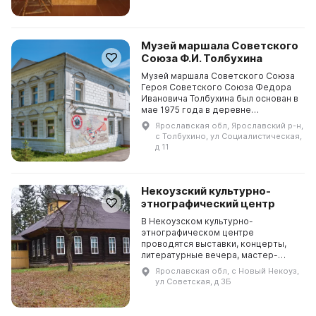
экспозициями. Экспози...
Музей маршала Советского
Союза Ф.И. Толбухина
Музей маршала Советского Союза
Героя Советского Союза Федора
Ивановича Толбухина был основан в
мае 1975 года в деревне
Андроники, где он родился. Сейчас
Ярославская обл, Ярославский р-н,
этот музей находится в селе
с Толбухино, ул Социалистическая,
Толбухино, в двухэт...
д 11
Некоузский культурно-
этнографический центр
В Некоузском культурно-
этнографическом центре
проводятся выставки, концерты,
литературные вечера, мастер-
классы и другие мероприятия.
Ярославская обл, с Новый Некоуз,
Некоузский культурно-
ул Советская, д 3Б
этнографический центр является
продолжател...