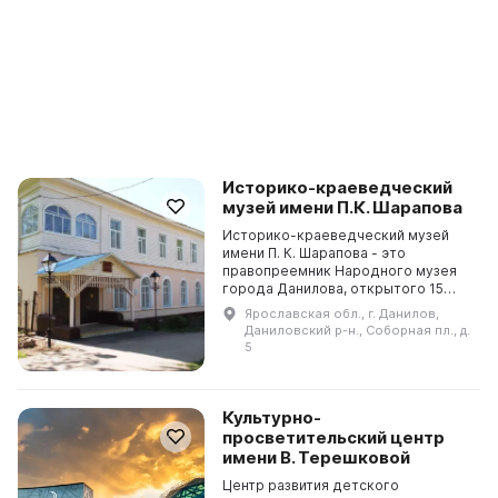
Историко-краеведческий
музей имени П.К. Шарапова
Историко-краеведческий музей
имени П. К. Шарапова - это
правопреемник Народного музея
города Данилова, открытого 15
сентября 1967 года. В 60-х годах
Ярославская обл., г. Данилов,
прошлого века инициативная группа
Даниловский р-н., Соборная пл., д.
из историка Белос...
5
Культурно-
просветительский центр
имени В. Терешковой
Центр развития детского