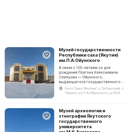
Музей государственности
Республики саха (Якутия)
им.П.А.Ойунского
В связи с 120-летием со дня
рождения Платона Алексеевича
Слепцова — Ойунского,
выдающегося государственного и
общественного деятеля Якутии,
Респ Саха /Якутия/, у Таттинский, с
писателя, ученого и мыслителя, по
Черкех, ул П.А.Ойунского, д 92/5
распоряжению Президента Ре...
Музей археологии и
этнографии Якутского
государственного
университета
им.М.К.Аммосова