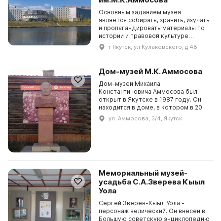
Основным заданием музея
является собирать, хранить, изучать
и пропагандировать материалы по
истории и правовой культуре
России. Музей также занимается
г Якутск, ул Кулаковского, д 48
проведением научных и
просветительских мероприяти...
Дом-музей М.К. Аммосова
Дом-музей Михаила
Константиновича Аммосова был
открыт в Якутске в 1987 году. Он
находится в доме, в котором в 20-х
годах прошлого века жила семья
ул. Аммосова, 3/4, Якутск
Аммосова. Здесь собраны
разнообразные экспонаты, позво...
Мемориальный музей-
усадьба С.А.Зверева Кыыл
Уола
Сергей Зверев-Кыыл Уола -
персонаж велический. Он внесен в
Большую советскую энциклопедию