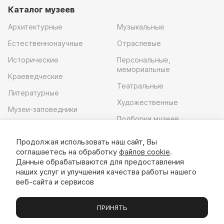
Каталог музеев
Архитектурные
Музыкальные
Естественнонаучные
Отраслевые
Исторические
Персональные,
мемориальные
Краеведческие
Театральные
Литературные
Художественные
Музеи-заповедники
Подборки музеев
Музей современного
искусства
Продолжая использовать наш сайт, Вы
соглашаетесь на обработку
файлов cookie
.
Скачать приложение
Данные обрабатываются для предоставления
наших услуг и улучшения качества работы нашего
веб-сайта и сервисов
ПРИНЯТЬ
Музеи
Выставки
Экскурсии
Чаты
Вы
© 2022 - 2026 «Идём в музей»