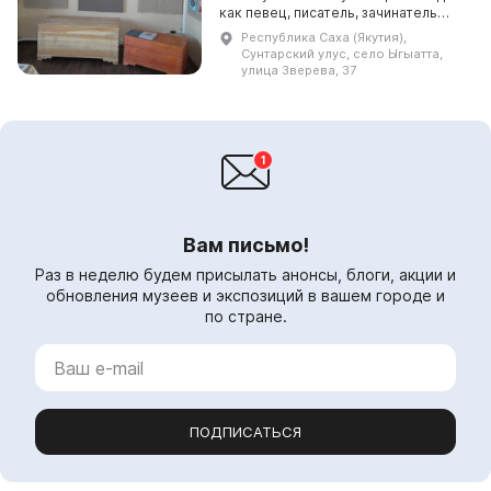
как певец, писатель, зачинатель
якутской сценической
Республика Саха (Якутия),
танцевальной культуры,
Сунтарский улус, село Ыгыатта,
непревзойденный знаток
улица Зверева, 37
народного и...
Вам письмо!
Раз в неделю будем присылать анонсы, блоги, акции и
обновления музеев и экспозиций в вашем городе и
по стране.
ПОДПИСАТЬСЯ