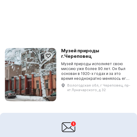
Музей природы
г.Череповец
Музей природы исполняет свою
миссию уже более 90 лет. Он был
основан в 1920-х годах и за это
время неоднократно менялось его
название и статус. Основная цель
Вологодская обл, г Череповец, пр-
музея - собирать, изучать и
кт Луначарского, д 32
популяризирова...