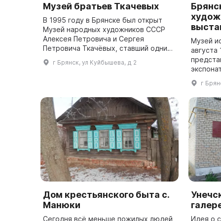
Музей братьев Ткачевых
Брянс
худож
В 1995 году в Брянске был открыт
выста
Музей народных художников СССР
Алексея Петровича и Сергея
Музей и
Петровича Ткачёвых, ставший одним
августа 
из важнейших центров культурной
предста
г Брянск, ул Куйбышева, д 2
жизни города. Коллекция музея
экспонат
постоянно рас...
произве
г Брян
живописц
графика (
Дом крестьянского быта с.
Унечс
Манюки
галер
Сегодня всё меньше пожилых людей,
Идея о 