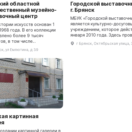
кий областной
Городской выставочн
ественный музейно-
г. Брянск
вочный центр
МБУК «Городской выставочн
является культурно-досугов
стории искусств основан 1
учреждением, которое дейст
1968 года. В его коллекции
января 2010 года. Здесь про
влено более 9 тысяч
различные мероприятия: экск
ов, в том числе
г Брянск, Октябрьская улица, 
мастер-классы, встречи с
дения русских и советских
ск, ул Емлютина, д 39
художниками...
ев XIX–ХХ вв., иконы XIX в.,
бо...
кая картинная
ея
создании картинной галереи в