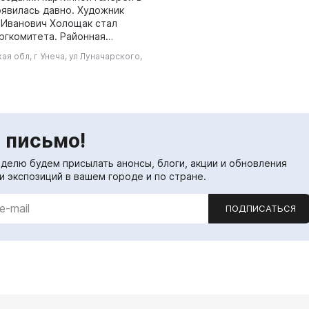
оявилась давно. Художник
 Иванович Холощак стал
оргкомитета. Районная
трация оказала поддержку
ая обл, г Унеча, ул Луначарского,
ыделив помещение и решив
 ...
 письмо!
еделю будем присылать анонсы, блоги, акции и обновления
и экспозиций в вашем городе и по стране.
ПОДПИСАТЬСЯ