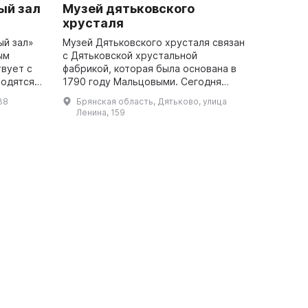
ый зал
Музей дятьковского
хрусталя
ый зал»
Музей Дятьковского хрусталя связан
ым
с Дятьковской хрустальной
вует с
фабрикой, которая была основана в
водятся
1790 году Мальцовыми. Сегодня
урсии,
коллекция музея состоит из более 12
38
Брянская область, Дятьково, улица
000 экспонатов, размещенных в
Ленина, 159
двухэтажн...