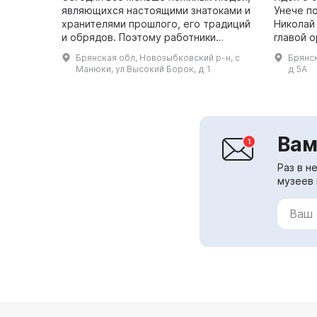
являющихся настоящими знатоками и
Унече п
хранителями прошлого, его традиций
Николай
и обрядов. Поэтому работники
главой 
Манюковского Дома культуры
админис
Брянская обл, Новозыбковский р-н, с
Брянск
приняли решение о постройке дома
идее, в
Манюки, ул Высокий Борок, д 1
д 5А
крестьян...
кадровые
Вам
Раз в н
музеев 